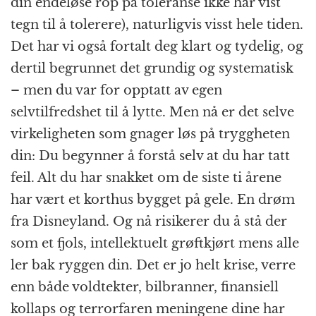
din endeløse rop på toleranse ikke har vist
tegn til å tolerere), naturligvis visst hele tiden.
Det har vi også fortalt deg klart og tydelig, og
dertil begrunnet det grundig og systematisk
– men du var for opptatt av egen
selvtilfredshet til å lytte. Men nå er det selve
virkeligheten som gnager løs på tryggheten
din: Du begynner å forstå selv at du har tatt
feil. Alt du har snakket om de siste ti årene
har vært et korthus bygget på gele. En drøm
fra Disneyland. Og nå risikerer du å stå der
som et fjols, intellektuelt grøftkjørt mens alle
ler bak ryggen din. Det er jo helt krise, verre
enn både voldtekter, bilbranner, finansiell
kollaps og terrorfaren meningene dine har