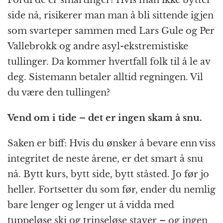
Fordi de er smartinger! Hvis man ikke bytter
side nå, risikerer man man å bli sittende igjen
som svarteper sammen med Lars Gule og Per
Vallebrokk og andre asyl-ekstremistiske
tullinger. Da kommer hvertfall folk til å le av
deg. Sistemann betaler alltid regningen. Vil
du være den tullingen?
Vend om i tide – det er ingen skam å snu.
Saken er biff: Hvis du ønsker å bevare enn viss
integritet de neste årene, er det smart å snu
nå. Bytt kurs, bytt side, bytt ståsted. Jo før jo
heller. Fortsetter du som før, ender du nemlig
bare lenger og lenger ut å vidda med
tuppeløse ski og trinseløse staver – og ingen