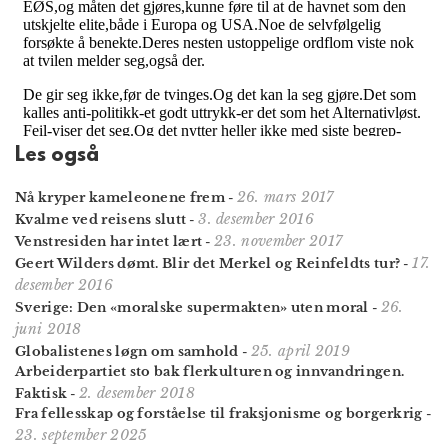
Les også
26. mars 2017
Nå kryper kameleonene frem
-
3. desember 2016
Kvalme ved reisens slutt
-
23. november 2017
Venstresiden har intet lært
-
17.
Geert Wilders dømt. Blir det Merkel og Reinfeldts tur?
-
desember 2016
26.
Sverige: Den «moralske supermakten» uten moral
-
juni 2018
25. april 2019
Globalistenes løgn om samhold
-
Arbeiderpartiet sto bak flerkulturen og innvandringen.
2. desember 2018
Faktisk
-
Fra fellesskap og forståelse til fraksjonisme og borgerkrig
-
23. september 2025