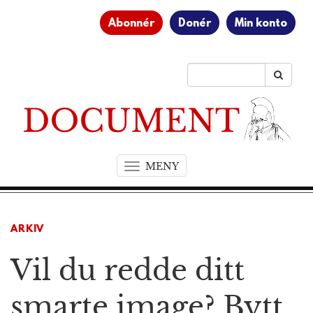
Abonnér
Donér
Min konto
MENY
T
o
g
g
ARKIV
l
e
Vil du redde ditt
n
a
v
smarte image? Bytt
i