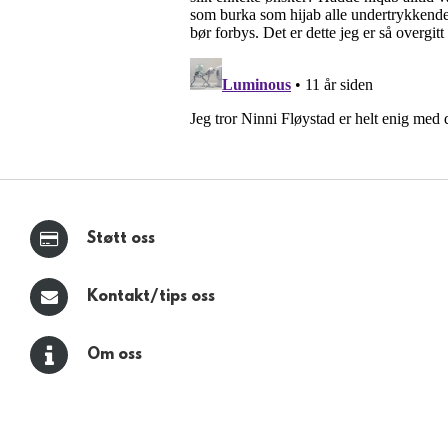
Støtt oss
Kontakt/tips oss
Om oss