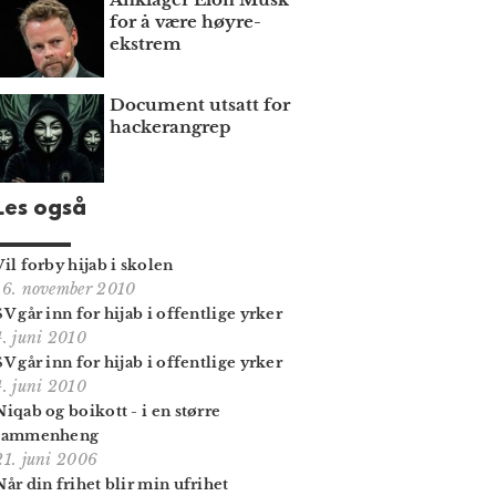
for å være høyre­
ekstrem
Document utsatt for
hackerangrep
Les også
Vil forby hijab i skolen
16. november 2010
SV går inn for hijab i offentlige yrker
4. juni 2010
SV går inn for hijab i offentlige yrker
4. juni 2010
Niqab og boikott - i en større
sammenheng
21. juni 2006
Når din frihet blir min ufrihet