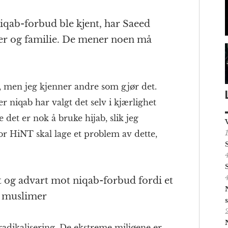
iqab-forbud ble kjent, har Saeed
ner og familie. De mener noen må
v, men jeg kjenner andre som gjør det.
niqab har valgt det selv i kjærlighet
e det er nok å bruke hijab, slik jeg
for HiNT skal lage et problem av dette,
ut og advart mot niqab-forbud fordi et
e muslimer
 radikalisering. De ekstreme miljøene er