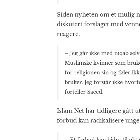
Siden nyheten om et mulig n
diskutert forslaget med ven
reagere.
– Jeg går ikke med niqab sel
Muslimske kvinner som bruker 
for religionen sin og føler ikk
bruker. Jeg forstår ikke hvor
forteller Saeed.
Islam Net har tidligere gått 
forbud kan radikalisere ung
– Et forbud kan bidra til økt