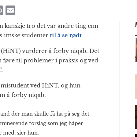
P
E
ri
m
an kanskje tro det var andre ting enn
n
ai
slimske studenter
til å se rødt
.
t
l
(HiNT) vurderer å forby niqab. Det
føre til problemer i praksis og ved
m
.
omistudent ved HiNT, og hun
om å forby niqab.
 land der man skulle få ha på seg det
riminerende forslag som jeg håper
e med, sier hun.