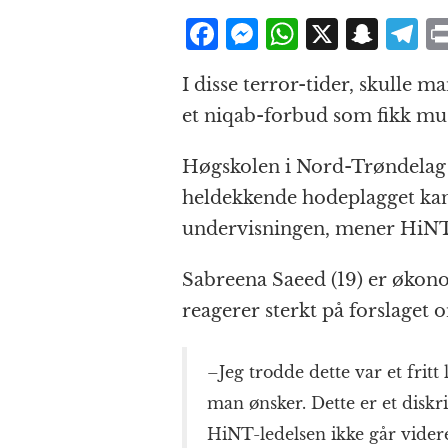
F
M
W
X
S
T
a
e
h
n
el
I disse terror-tider, skulle m
c
ss
at
a
e
et niqab-forbud som fikk mu
e
e
s
p
g
b
n
A
c
r
Høgskolen i Nord-Trøndelag 
o
g
p
h
a
heldekkende hodeplagget kan 
o
e
p
at
undervisningen, mener HiNT
k
r
Sabreena Saeed (19) er økon
reagerer sterkt på forslaget 
–Jeg trodde dette var et fritt
man ønsker. Dette er et disk
HiNT-ledelsen ikke går vider