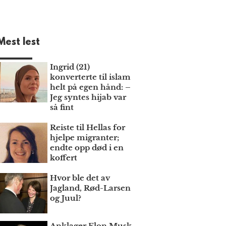
Mest lest
Ingrid (21)
konverterte til islam
helt på egen hånd: –
Jeg syntes hijab var
så fint
Reiste til Hellas for
hjelpe migranter;
endte opp død i en
koffert
Hvor ble det av
Jagland, Rød-Larsen
og Juul?
Anklager Elon Musk