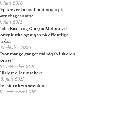
8. juni 2018
Frp krever forbud mot niqab på
barnehageansatte
8. juni 2011
Ebba Busch og Giorgia Meloni vil
forby burka og niqab på offentlige
steder
13. oktober 2025
Hvor mange ganger må niqab i skolen
forbys?
20. september 2016
Tilslørt eller maskert
13. juni 2017
Det store kvinnesviket
25. september 2016