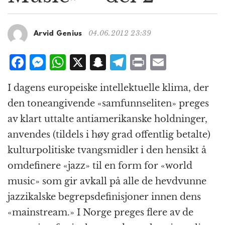
g
a
t
04.06.2012 23:39
Arvid Genius
i
o
F
M
W
X
S
T
P
E
n
a
e
h
n
el
ri
m
I dagens europeiske intellektuelle klima, der
c
ss
at
a
e
n
ai
den toneangivende «samfunnseliten» preges
e
e
s
p
g
t
l
av klart uttalte antiamerikanske holdninger,
b
n
A
c
r
anvendes (tildels i høy grad offentlig betalte)
o
g
p
h
a
kulturpolitiske tvangsmidler i den hensikt å
o
e
p
at
m
omdefinere «jazz» til en form for «world
k
r
music» som gir avkall på alle de hevdvunne
jazzikalske begrepsdefinisjoner innen dens
«mainstream.» I Norge preges flere av de