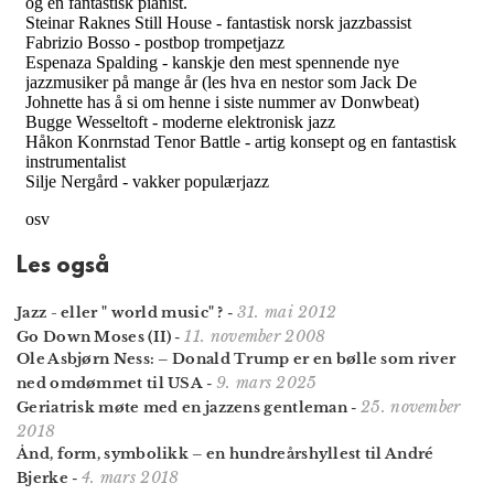
Les også
31. mai 2012
Jazz - eller " world music" ?
-
11. november 2008
Go Down Moses (II)
-
Ole Asbjørn Ness: – Donald Trump er en bølle som river
9. mars 2025
ned omdømmet til USA
-
25. november
Geriatrisk møte med en jazzens gentleman
-
2018
Ånd, form, symbolikk – en hundreårshyllest til André
4. mars 2018
Bjerke
-