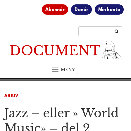
Abonnér
Donér
Min konto
MENY
T
o
g
g
ARKIV
l
e
Jazz – eller » World
n
a
v
Music» – del 2
i