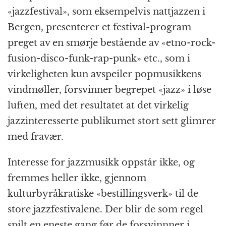
«jazzfestival», som eksempelvis nattjazzen i
Bergen, presenterer et festival-program
preget av en smørje bestående av «etno-rock-
fusion-disco-funk-rap-punk» etc., som i
virkeligheten kun avspeiler popmusikkens
vindmøller, forsvinner begrepet «jazz» i løse
luften, med det resultatet at det virkelig
jazzinteresserte publikumet stort sett glimrer
med fravær.
Interesse for jazzmusikk oppstår ikke, og
fremmes heller ikke, gjennom
kulturbyråkratiske «bestillingsverk» til de
store jazzfestivalene. Der blir de som regel
spilt en eneste gang før de forsvinnner i