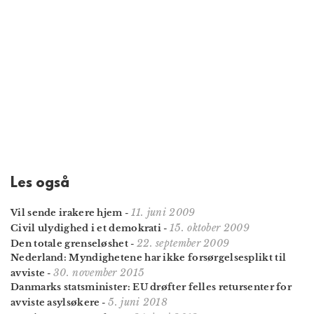
Les også
11. juni 2009
Vil sende irakere hjem
-
15. oktober 2009
Civil ulydighed i et demokrati
-
22. september 2009
Den totale grenseløshet
-
Nederland: Myndighetene har ikke forsørgelsesplikt til
30. november 2015
avviste
-
Danmarks statsminister: EU drøfter felles retursenter for
5. juni 2018
avviste asylsøkere
-