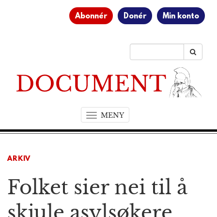
Abonnér
Donér
Min konto
MENY
T
o
g
g
ARKIV
l
e
Folket sier nei til å
n
a
v
skjule asylsøkere
i