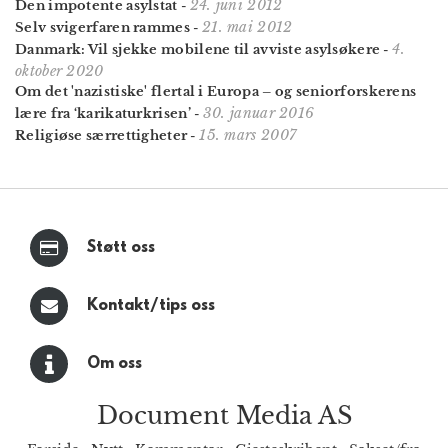
24. juni 2012
Den impotente asylstat
-
21. mai 2012
Selv svigerfaren rammes
-
4.
Danmark: Vil sjekke mobilene til avviste asylsøkere
-
oktober 2020
Om det 'nazistiske' flertal i Europa – og seniorforskerens
30. januar 2016
lære fra ‘karikaturkrisen’
-
15. mars 2007
Religiøse særrettigheter
-
Støtt oss
Kontakt/tips oss
Om oss
Document Media AS