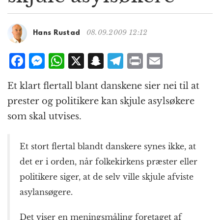
g
a
t
08.09.2009 12:12
Hans Rustad
i
o
F
M
W
X
S
T
P
E
n
a
e
h
n
el
ri
m
Et klart flertall blant danskene sier nei til at
c
ss
at
a
e
n
ai
prester og politikere kan skjule asylsøkere
e
e
s
p
g
t
l
som skal utvises.
b
n
A
c
r
o
g
p
h
a
Et stort flertal blandt danskere synes ikke, at
o
e
p
at
m
det er i orden, når folkekirkens præster eller
k
r
politikere siger, at de selv ville skjule afviste
asylansøgere.
Det viser en meningsmåling foretaget af