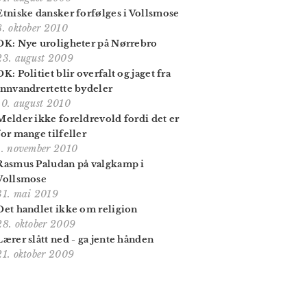
Etniske dansker forfølges i Vollsmose
8. oktober 2010
DK: Nye uroligheter på Nørrebro
23. august 2009
DK: Politiet blir overfalt og jaget fra
innvandrertette bydeler
10. august 2010
Melder ikke foreldrevold fordi det er
for mange tilfeller
1. november 2010
Rasmus Paludan på valgkamp i
Vollsmose
31. mai 2019
Det handlet ikke om religion
28. oktober 2009
Lærer slått ned - ga jente hånden
21. oktober 2009