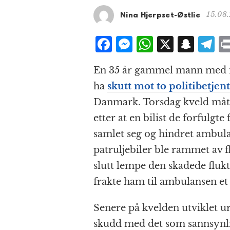
15.08
Nina Hjerpset-Østlie
F
M
W
X
S
T
a
e
h
n
el
En 35 år gammel mann med i
c
ss
at
a
e
ha
skutt mot to politibetjen
e
e
s
p
g
Danmark. Torsdag kveld måtte
b
n
A
c
r
etter at en bilist de forfulg
o
g
p
h
a
samlet seg og hindret ambula
o
e
p
at
patruljebiler ble rammet av fl
k
r
slutt lempe den skadede fluktb
frakte ham til ambulansen et
Senere på kvelden utviklet ur
skudd med det som sannsynli