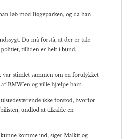
a han løb mod Bøgeparken, og da han
ndssygt. Du må forstå, at der er tale
litiet, tilliden er helt i bund,
olk var stimlet sammen om en forulykket
en af BMW’en og ville hjælpe ham.
 tilstedeværende ikke forstod, hvorfor
tbilisten, undlod at tilkalde en
ke kunne komme ind, siger Malkit og