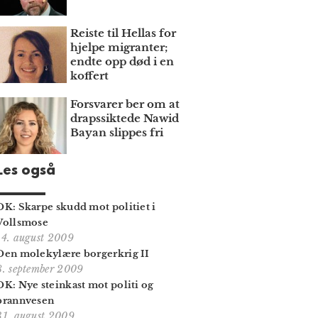
Reiste til Hellas for
hjelpe migranter;
endte opp død i en
koffert
Forsvarer ber om at
draps­siktede Nawid
Bayan slippes fri
Les også
DK: Skarpe skudd mot politiet i
Vollsmose
14. august 2009
Den molekylære borgerkrig II
8. september 2009
DK: Nye steinkast mot politi og
brannvesen
31. august 2009