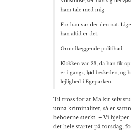
Vollsmose, ser han sig nervøst
ham tale med mig.
For han var der den nat. Lig
han altid er det.
Grundlæggende politihad
Klokken var 23, da han fik o
er i gang», lød beskeden, og h
lejlighed i Egeparken.
Til tross for at Malkit selv s
unna kriminalitet, så er sa
beboerne sterkt. – Vi hjelpe
det hele startet på torsdag, fo