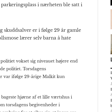
n parkeringsplass i nærheten ble satt i
 skuddsalver er i følge 29 år gamle
llsmose lærer selv barna å hate
l politiet vokset sig niveauet højere end
de politiet. Torsdagens
r var ifølge 29-årige Malkit kun
 bageste hjørne af et lille værtshus i
om torsdagens begivenheder i