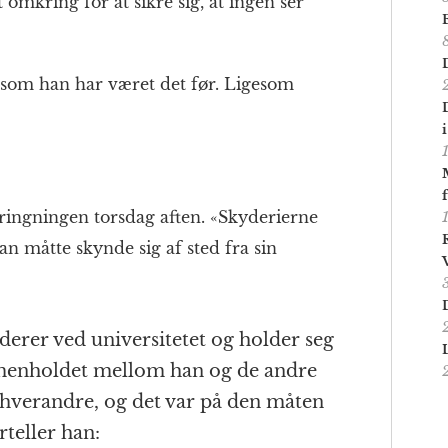
 omkring for at sikre sig, at ingen ser
esom han har været det før. Ligesom
pringningen torsdag aften. «Skyderierne
an måtte skynde sig af sted fra sin
tuderer ved universitetet og holder seg
mmenholdet mellom han og de andre
r hverandre, og det var på den måten
rteller han: