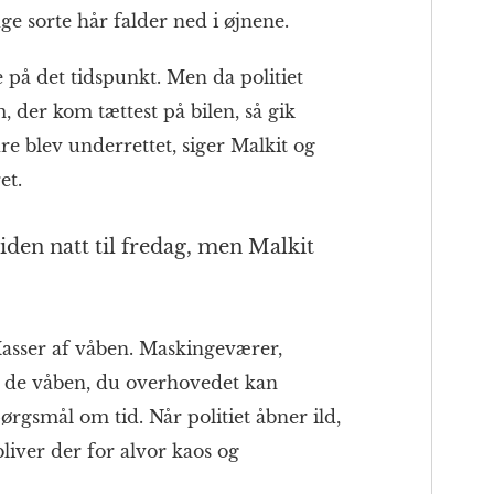
ge sorte hår falder ned i øjnene.
 på det tidspunkt. Men da politiet
 der kom tættest på bilen, så gik
dre blev underrettet, siger Malkit og
et.
iden natt til fredag, men Malkit
Masser af våben. Maskingeværer,
le de våben, du overhovedet kan
pørgsmål om tid. Når politiet åbner ild,
bliver der for alvor kaos og