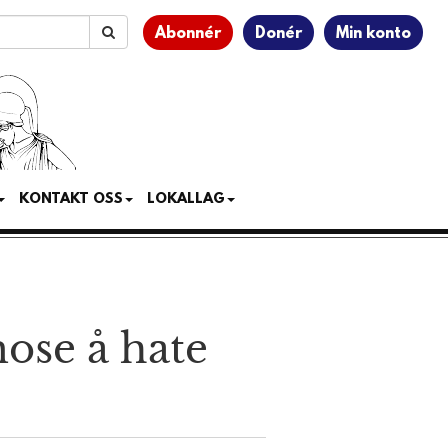
Abonnér
Donér
Min konto
KONTAKT OSS
LOKALLAG
mose å hate