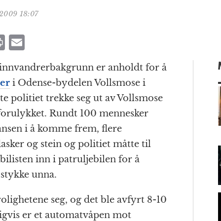
.2009 18:07
P
E
ri
m
nnvandrerbakgrunn er anholdt for å
n
ai
ter
i Odense-bydelen Vollsmose i
t
l
 politiet trekke seg ut av Vollsmose
te forulykket. Rundt 100 mennesker
nsen i å komme frem, flere
m
asker og stein og politiet måtte til
ilisten inn i patruljebilen for å
 stykke unna.
olighetene seg, og det ble avfyrt 8-10
gvis er et automatvåpen mot