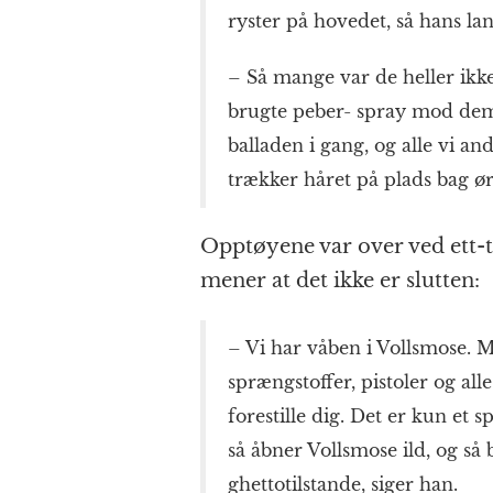
ryster på hovedet, så hans lan
– Så mange var de heller ikke
brugte peber- spray mod dem,
balladen i gang, og alle vi an
trækker håret på plads bag ør
Opptøyene var over ved ett-t
mener at det ikke er slutten:
– Vi har våben i Vollsmose. 
sprængstoffer, pistoler og al
forestille dig. Det er kun et s
så åbner Vollsmose ild, og så 
ghettotilstande, siger han.