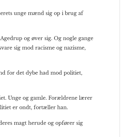
rterets unge mænd sig op i brug af
l Agedrup og øver sig. Og nogle gange
rsvare sig mod racisme og nazisme,
nd for det dybe had mod politiet,
tiet. Unge og gamle. Forældrene lærer
itiet er ondt, fortæller han.
 deres magt herude og opfører sig