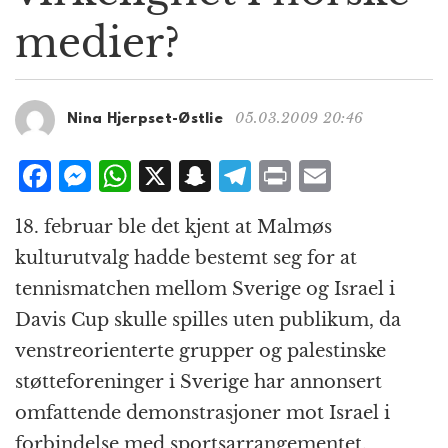
g
medier?
a
t
i
o
05.03.2009 20:46
Nina Hjerpset-Østlie
n
F
M
W
X
S
T
P
E
a
e
h
n
el
ri
m
18. februar ble det kjent at Malmøs
c
ss
at
a
e
n
ai
kulturutvalg hadde bestemt seg for at
e
e
s
p
g
t
l
tennismatchen mellom Sverige og Israel i
b
n
A
c
r
Davis Cup skulle spilles uten publikum, da
o
g
p
h
a
venstreorienterte grupper og palestinske
o
e
p
at
m
støtteforeninger i Sverige har annonsert
k
r
omfattende demonstrasjoner mot Israel i
forbindelse med sportsarrangementet.