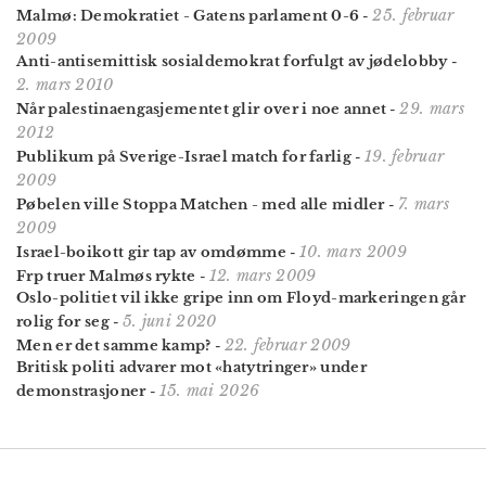
25. februar
Malmø: Demokratiet - Gatens parlament 0-6
-
2009
Anti-antisemittisk sosialdemokrat forfulgt av jødelobby
-
2. mars 2010
29. mars
Når palestinaengasjementet glir over i noe annet
-
2012
19. februar
Publikum på Sverige-Israel match for farlig
-
2009
7. mars
Pøbelen ville Stoppa Matchen - med alle midler
-
2009
10. mars 2009
Israel-boikott gir tap av omdømme
-
12. mars 2009
Frp truer Malmøs rykte
-
Oslo-politiet vil ikke gripe inn om Floyd-markeringen går
5. juni 2020
rolig for seg
-
22. februar 2009
Men er det samme kamp?
-
Britisk politi advarer mot «hatytringer» under
15. mai 2026
demonstrasjoner
-