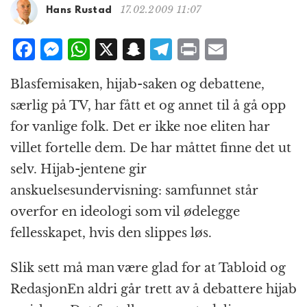
g
17.02.2009 11:07
Hans Rustad
a
t
F
M
W
X
S
T
P
E
i
a
e
h
n
el
ri
m
o
Blasfemisaken, hijab-saken og debattene,
n
c
ss
at
a
e
n
ai
særlig på TV, har fått et og annet til å gå opp
e
e
s
p
g
t
l
for vanlige folk. Det er ikke noe eliten har
b
n
A
c
r
villet fortelle dem. De har måttet finne det ut
o
g
p
h
a
selv. Hijab-jentene gir
o
e
p
at
m
anskuelsesundervisning: samfunnet står
k
r
overfor en ideologi som vil ødelegge
fellesskapet, hvis den slippes løs.
Slik sett må man være glad for at Tabloid og
RedasjonEn aldri går trett av å debattere hijab