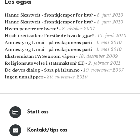
Les også
5. juni 2010
Hanne Skartveit - frontkjemper for hva?
-
5. juni 2010
Hanne Skartveit - frontkjemper for hva?
-
8. oktober 2007
Hvem penetrerer hvem?
-
15. juni 2010
Hijab i rettssalen: Forstår de hva de gjør?
-
1. mai 2010
Amnesty og 1. mai - på reaksjonens parti
-
1. mai 2010
Amnesty og 1. mai - på reaksjonens parti
-
18. desember 2009
Ekstremistan IV: Sex som våpen
-
2. februar 2011
Religionsutøvelse i statsmakten? (II)
-
19. november 2007
De døves dialog - Sara på islam.no
-
30. november 2010
Ingen unnslipper
-
Støtt oss
Kontakt/tips oss