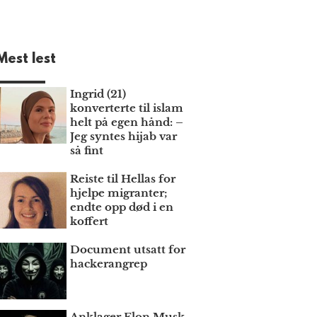
Mest lest
Ingrid (21)
konverterte til islam
helt på egen hånd: –
Jeg syntes hijab var
så fint
Reiste til Hellas for
hjelpe migranter;
endte opp død i en
koffert
Document utsatt for
hackerangrep
Anklager Elon Musk