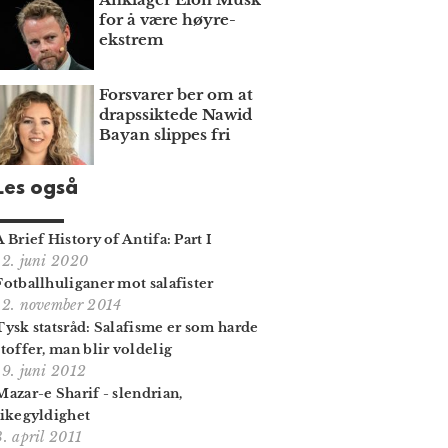
for å være høyre­
ekstrem
Forsvarer ber om at
draps­siktede Nawid
Bayan slippes fri
Les også
A Brief History of Antifa: Part I
12. juni 2020
Fotballhuliganer mot salafister
12. november 2014
Tysk statsråd: Salafisme er som harde
stoffer, man blir voldelig
19. juni 2012
Mazar-e Sharif - slendrian,
likegyldighet
3. april 2011