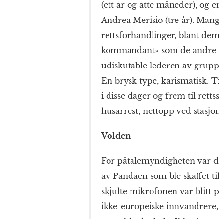
(ett år og åtte måneder), og e
Andrea Merisio (tre år). Man
rettsforhandlinger, blant de
kommandant» som de andre
udiskutable lederen av grupp
En brysk type, karismatisk. Ti
i disse dager og frem til rettss
husarrest, nettopp ved stasjo
Volden
For påtalemyndigheten var de
av Pandaen som ble skaffet til
skjulte mikrofonen var blitt p
ikke-europeiske innvandrere, 