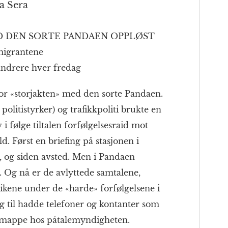
la Sera
D DEN SORTE PANDAEN OPPLØST
migrantene
andrere hver fredag
 «storjakten» med den sorte Pandaen.
politistyrker) og trafikkpoliti brukte en
v i følge tiltalen forfølgelsesraid mot
. Først en briefing på stasjonen i
, og siden avsted. Men i Pandaen
. Og nå er de avlyttede samtalene,
ikene under de «harde» forfølgelsene i
g til hadde telefoner og kontanter som
n mappe hos påtalemyndigheten.