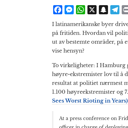
F
M
W
X
S
T
a
e
h
n
el
I latinamerikanske byer driv
c
ss
at
a
e
på fritiden. Hvordan vil polit
e
e
s
p
g
ut av bestemte områder, på e
b
n
A
c
r
vise hensyn?
o
g
p
h
a
o
e
p
at
To virkeligheter: I Hamburg
k
r
høyre-ekstremister lov til å
resultat at politiet nærmest m
1.100 høyreekstremister og 7
Sees Worst Rioting in Years)
At a press conference on Fri
officer in charge of deploying