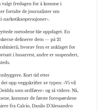
 valgt fredagen for å komme i
er fortalte de journalister om
ti-narkotikaoperasjoner».
enyttede metodene ble oppdaget. En
orskerne definerer dem — på 21
rabinieri), hvorav fem er anklaget for
rtsatt i husarrest, andre er suspendert,
teds.
nnbyggere. Kort tid etter
t det opp veggskrifter av typen: «Vi vil
 «Deidda som ordfører» og så videre. Nå,
onene, kommer de første forespørslene
iere fra Calcio, Danilo D’Alessandro