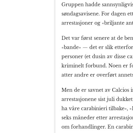
Gruppen hadde sannsynligvis
søndagsavisene. For dagen ett
arrestasjoner og «briljante an
Det var først senere at de b
«bande» — det er slik etterf
personer (et dusin av disse ca
kriminelt forbund. Noen er fo
atter andre er overført annets
Men de er savnet av Calcios i
arrestasjonene sist juli dukke
ha våre carabinieri tilbake»,
seks måneder etter arrestasj
om forhandlinger. En carabin