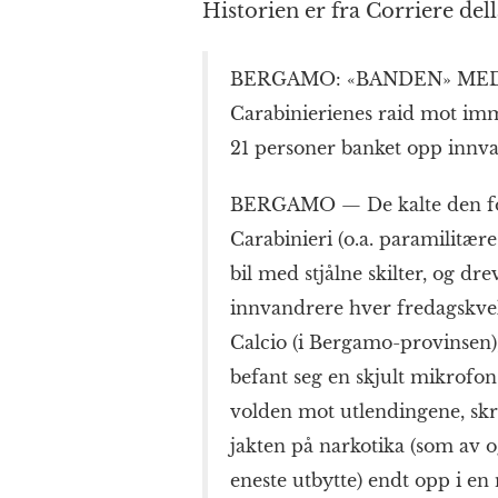
Historien er fra Corriere del
BERGAMO: «BANDEN» ME
Carabinierienes raid mot im
21 personer banket opp innv
BERGAMO — De kalte den for
Carabinieri (o.a. paramilitære 
bil med stjålne skilter, og dre
innvandrere hver fredagskveld
Calcio (i Bergamo-provinsen)
befant seg en skjult mikrofon
volden mot utlendingene, skr
jakten på narkotika (som av o
eneste utbytte) endt opp i e