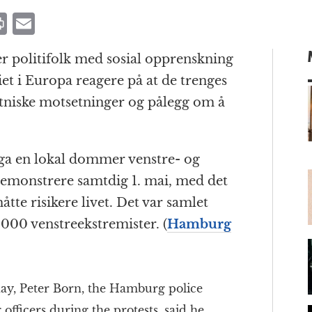
P
E
ri
m
er politifolk med sosial opprenskning
n
ai
iet i Europa reagere på at de trenges
t
l
tniske motsetninger og pålegg om å
m
 ga en lokal dommer venstre- og
 demonstrere samtdig 1. mai, med det
åtte risikere livet. Det var samlet
.000 venstreekstremister. (
Hamburg
day, Peter Born, the Hamburg police
 officers during the protests, said he