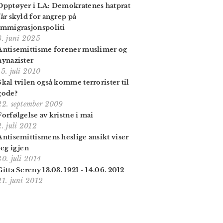
Opptøyer i LA: Demokratenes hatprat
får skyld for angrep på
immigrasjonspoliti
8. juni 2025
Antisemittisme forener muslimer og
nynazister
15. juli 2010
Skal tvilen også komme terrorister til
gode?
22. september 2009
Forfølgelse av kristne i mai
2. juli 2012
Antisemittismens heslige ansikt viser
seg igjen
30. juli 2014
Gitta Sereny 13.03. 1921 - 14.06. 2012
21. juni 2012