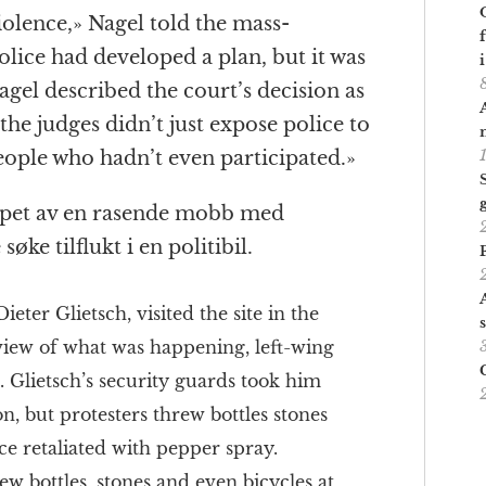
olence,» Nagel told the mass-
police had developed a plan, but it was
gel described the court’s decision as
the judges didn’t just expose police to
eople who hadn’t even participated.»
grepet av en rasende mobb med
øke tilflukt i en politibil.
Dieter Glietsch, visited the site in the
 view of what was happening, left-wing
. Glietsch’s security guards took him
on, but protesters threw bottles stones
ice retaliated with pepper spray.
ew bottles, stones and even bicycles at