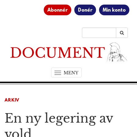
Abonnér
Donér
Min konto
MENY
T
o
g
g
ARKIV
l
e
En ny legering av
n
a
v
vold
i