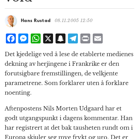
g
a
t
08.11.2005 12:50
Hans Rustad
i
o
F
M
W
X
S
T
P
E
n
a
e
h
n
el
ri
m
Det kjedelige ved å lese de etablerte medienes
c
ss
at
a
e
n
ai
dekning av herjingene i Frankrike er den
e
e
s
p
g
t
l
forutsigbare fremstillingen, de velkjente
b
n
A
c
r
parametrene. Som forklarer uten å forklare
o
g
p
h
a
noenting.
o
e
p
at
m
k
r
Aftenpostens Nils Morten Udgaard har et
godt utgangspunkt i dagens kommentar. Han
har registrert at det bak tausheten rundt om i
Europa skjuler seg mye frykt og uro. Det er