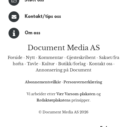
Støtt oss
Kontakt/tips oss
Om oss
Document Media AS
Forside
·
Nytt
·
Kommentar
·
Gjesteskribent
·
Sakset/fra
hofta
·
Tavle
·
Kultur
·
Butikk/forlag
·
Kontakt oss
·
Annonsering på Document
Abonnementsvilkår
·
Personvernerklæring
Vi arbeider etter
Vær Varsom-plakaten
og
Redaktørplakatens
prinsipper.
© Document Media AS 2026