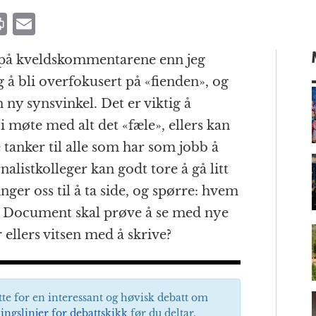
P
E
ri
m
g på kveldskommentarene enn jeg
n
ai
g å bli overfokusert på «fienden», og
t
l
n ny synsvinkel. Det er viktig å
 i møte med alt det «fæle», ellers kan
tanker til alle som har som jobb å
m
listkolleger kan godt tore å gå litt
inger oss til å ta side, og spørre: hvem
på? Document skal prøve å se med nye
 ellers vitsen med å skrive?
tte for en interessant og høvisk debatt om
ingslinjer for debattskikk
før du deltar.