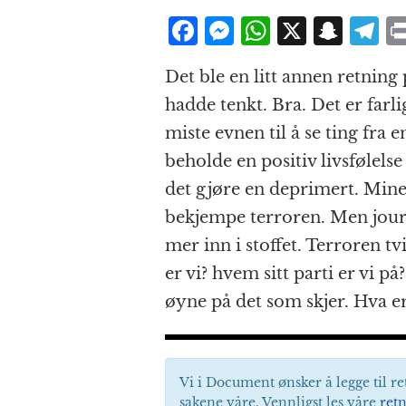
F
M
W
X
S
T
a
e
h
n
el
Det ble en litt annen retnin
c
ss
at
a
e
hadde tenkt. Bra. Det er farli
e
e
s
p
g
miste evnen til å se ting fra e
b
n
A
c
r
beholde en positiv livsfølelse
o
g
p
h
a
det gjøre en deprimert. Mine 
o
e
p
at
bekjempe terroren. Men journa
k
r
mer inn i stoffet. Terroren tv
er vi? hvem sitt parti er vi 
øyne på det som skjer. Hva er
Vi i Document ønsker å legge til re
sakene våre. Vennligst les våre
retn