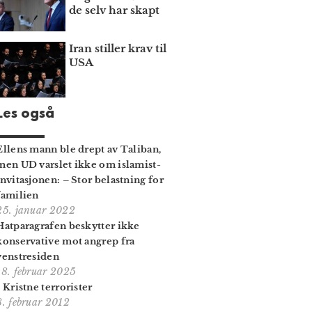
de selv har skapt
Iran stiller krav til
USA
Les også
Ellens mann ble drept av Taliban,
men UD varslet ikke om islamist-
invitasjonen: – Stor belastning for
familien
25. januar 2022
Hatparagrafen beskytter ikke
konservative mot angrep fra
venstresiden
18. februar 2025
- Kristne terrorister
8. februar 2012