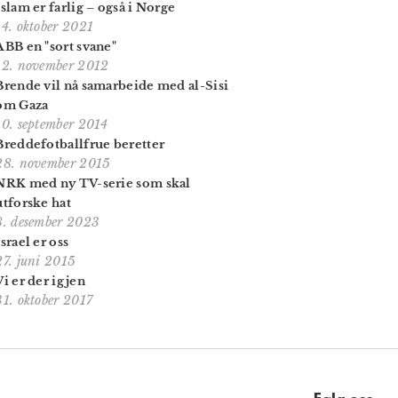
Islam er farlig – også i Norge
14. oktober 2021
ABB en "sort svane"
12. november 2012
Brende vil nå samarbeide med al-Sisi
om Gaza
10. september 2014
Breddefotballfrue beretter
28. november 2015
NRK med ny TV-serie som skal
utforske hat
8. desember 2023
Israel er oss
27. juni 2015
Vi er der igjen
31. oktober 2017