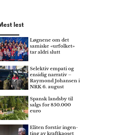
Mest lest
Løgnene om det
samiske «urfolket»
tar aldri slutt
Selektiv empati og
ensidig narrativ –
Raymond Johansen i
NRK 6. august
Spansk landsby til
salgs for 850.000
euro
Eliten forstår ingen­
ting av kraft­kaoset