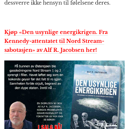
dessverre ikke hensyn til følelsene deres.
Kjøp «Den usynlige energikrigen. Fra
Kennedy-attentatet til Nord Stream-
sabotasjen» av Alf R. Jacobsen her!