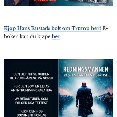
Kjøp Hans Rustads bok om Trump her!
E-
boken kan du kjøpe
her
.