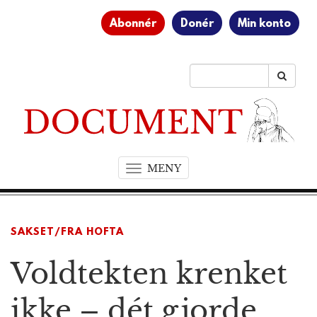
Abonnér
Donér
Min konto
MENY
T
o
g
g
SAKSET/FRA HOFTA
l
e
Voldtekten krenket
n
a
v
ikke – dét gjorde
i