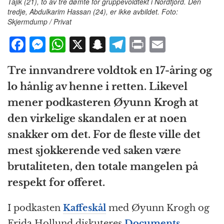
Tajik (21), to av tre dømte for gruppevoldtekt i Nordfjord. Den
tredje, Abdulkarim Hassan (24), er ikke avbildet. Foto:
Skjermdump / Privat
F
M
W
X
S
T
P
E
a
e
h
n
el
ri
m
Tre innvandrere voldtok en 17-åring og
c
ss
at
a
e
n
ai
lo hånlig av henne i retten. Likevel
e
e
s
p
g
t
l
mener podkasteren Øyunn Krogh at
b
n
A
c
r
den virkelige skandalen er at noen
o
g
p
h
a
snakker om det. For de fleste ville det
o
e
p
at
m
mest sjokkerende ved saken være
k
r
brutaliteten, den totale mangelen på
respekt for offeret.
I podkasten
Kaffeskål
med Øyunn Krogh og
Frida Hollund diskuteres
Documents