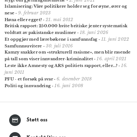
stygt om gjernings­mennene
-
Islamisering: Våre politikere holder seg for øyne, ører og
9. februar 2023
nese
-
21. mai 2012
Høna eller egget?
-
Britisk rapport: 250.000 hvite britiske jenter systematisk
18. juni 2026
voldtatt av pakistanske muslimer
-
11. juni 2022
Et oppgjør med lærebøkene i samfunnsfag
-
30. juli 2016
Samfunnsuvitere
-
Kamzy snakker om «strukturell rasisme», men blir rasende
16. april 2021
på tall som viser innvandrer-kriminalitet
-
16.
Leste ikke Amnesty og ARS politiets rapport, eller...?
-
juni 2011
6. desember 2018
PFU - et forsøk på svar
-
16. juni 2008
Politi og innvandring
-
Støtt oss