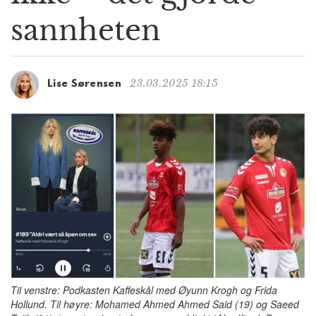
g
sannheten
a
t
i
o
23.03.2025 18:15
Lise Sørensen
n
Til venstre: Podkasten Kaffeskål med Øyunn Krogh og Frida
Hollund. Til høyre: Mohamed Ahmed Ahmed Said (19) og Saeed