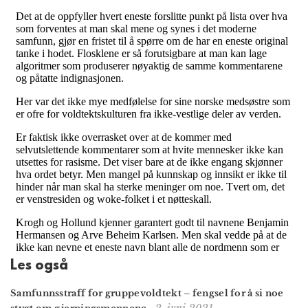
Les også
Samfunns­straff for gruppe­voldtekt – fengsel for å si noe
2. juni 2021