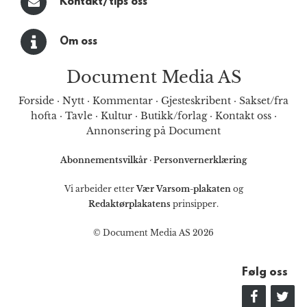
Kontakt/tips oss
Om oss
Document Media AS
Forside
·
Nytt
·
Kommentar
·
Gjesteskribent
·
Sakset/fra
hofta
·
Tavle
·
Kultur
·
Butikk/forlag
·
Kontakt oss
·
Annonsering på Document
Abonnementsvilkår
·
Personvernerklæring
Vi arbeider etter
Vær Varsom-plakaten
og
Redaktørplakatens
prinsipper.
© Document Media AS 2026
Følg oss