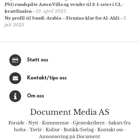
PSG rundspilte Aston Villa og vendte til 3-1-seier i CL-
10. april 2025
kvartfinalen
-
5.
Ny profil til Saudi-Arabia – Firmino klar for Al-Ahli
-
juli 2023
Støtt oss
Kontakt/tips oss
Om oss
Document Media AS
Forside
·
Nytt
·
Kommentar
·
Gjesteskribent
·
Sakset/fra
hofta
·
Tavle
·
Kultur
·
Butikk/forlag
·
Kontakt oss
·
Annonsering på Document