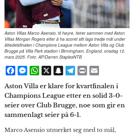
Aston Villas Marco Asensio, til høyre, feirer sammen med Aston
Villas Morgan Rogers etter å ha scoret sitt lags tredje mål under
åttedelsfinalen i Champions League mellom Aston Villa og Club
Brugge på Villa Park stadion i Birmingham, England, onsdag 12.
mars 2025. Foto: AP/Darren StaplesNTB
F
M
W
X
S
T
P
E
a
e
h
n
el
ri
m
Aston Villa er klare for kvartfinalen i
c
ss
at
a
e
n
ai
Champions League etter en solid 3-0-
e
e
s
p
g
t
l
seier over Club Brugge, noe som gir en
b
n
A
c
r
sammenlagt seier på 6-1.
o
g
p
h
a
o
e
p
at
m
Marco Asensio utmerket seg med to mål,