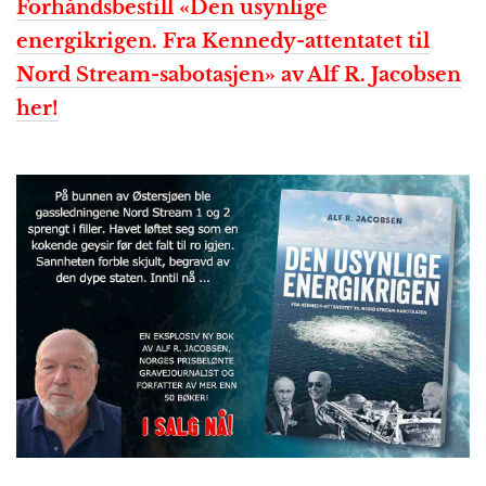
Forhåndsbestill «Den usynlige
energikrigen. Fra Kennedy-attentatet til
Nord Stream-sabotasjen» av Alf R. Jacobsen
her!