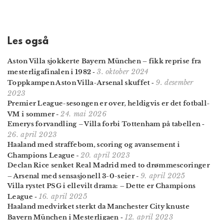
Les også
Aston Villa sjokkerte Bayern München – fikk reprise fra
3. oktober 2024
mesterligafinalen i 1982
-
9. desember
Toppkampen Aston Villa-Arsenal skuffet
-
2023
Premier League-sesongen er over, heldig­vis er det fotball-
24. mai 2026
VM i sommer
-
Emerys forvandling – Villa forbi Tottenham på tabellen
-
26. april 2023
Haaland med straffebom, scoring og avansement i
20. april 2023
Champions League
-
Declan Rice senket Real Madrid med to drømmescoringer
9. april 2025
– Arsenal med sensasjonell 3-0-seier
-
Villa rystet PSG i ellevilt drama: – Dette er Champions
16. april 2025
League
-
Haaland medvirket sterkt da Manchester City knuste
12. april 2023
Bayern München i Mesterligaen
-