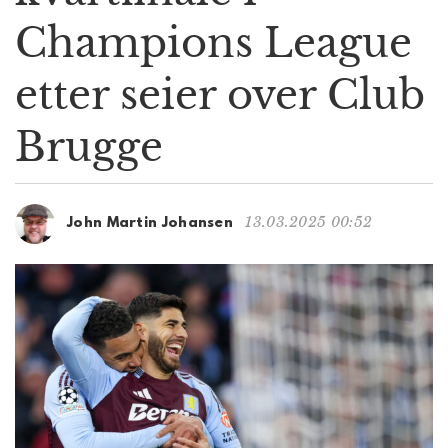
g
Champions League
a
t
etter seier over Club
i
o
n
Brugge
13.03.2025 00:52
John Martin Johansen