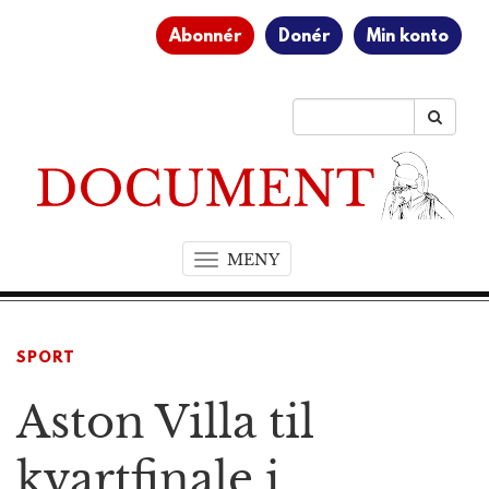
Abonnér
Donér
Min konto
MENY
T
o
g
g
SPORT
l
e
Aston Villa til
n
a
v
kvartfinale i
i