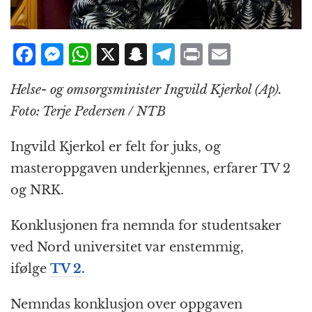
F
M
W
X
S
T
P
E
a
e
h
n
el
ri
m
Helse- og omsorgsminister Ingvild Kjerkol (Ap).
c
ss
at
a
e
n
ai
Foto: Terje Pedersen / NTB
e
e
s
p
g
t
l
b
n
A
c
r
Ingvild Kjerkol er felt for juks, og
o
g
p
h
a
masteroppgaven underkjennes, erfarer TV 2
o
e
p
at
m
og NRK.
k
r
Konklusjonen fra nemnda for studentsaker
ved Nord universitet var enstemmig,
ifølge
TV 2.
Nemndas konklusjon over oppgaven