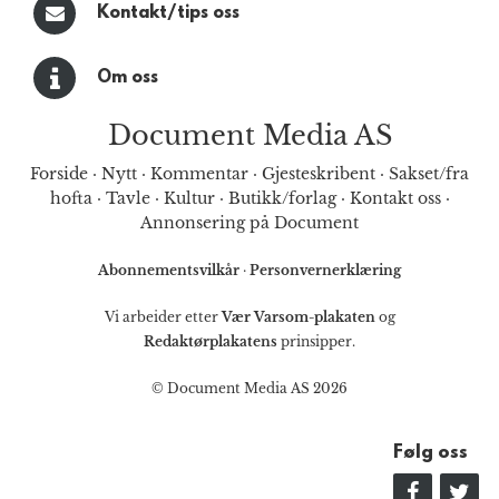
Kontakt/tips oss
Om oss
Document Media AS
Forside
·
Nytt
·
Kommentar
·
Gjesteskribent
·
Sakset/fra
hofta
·
Tavle
·
Kultur
·
Butikk/forlag
·
Kontakt oss
·
Annonsering på Document
Abonnementsvilkår
·
Personvernerklæring
Vi arbeider etter
Vær Varsom-plakaten
og
Redaktørplakatens
prinsipper.
© Document Media AS 2026
Følg oss