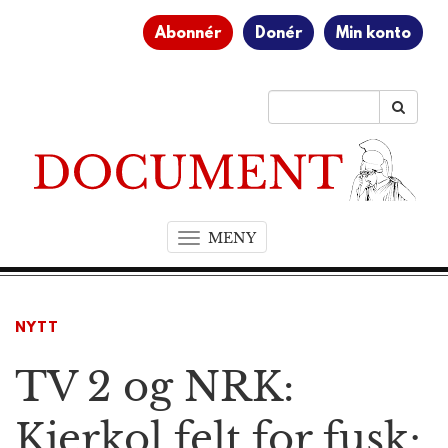
Abonnér
Donér
Min konto
MENY
T
o
g
g
NYTT
l
e
TV 2 og NRK:
n
a
v
Kjerkol felt for fusk;
i