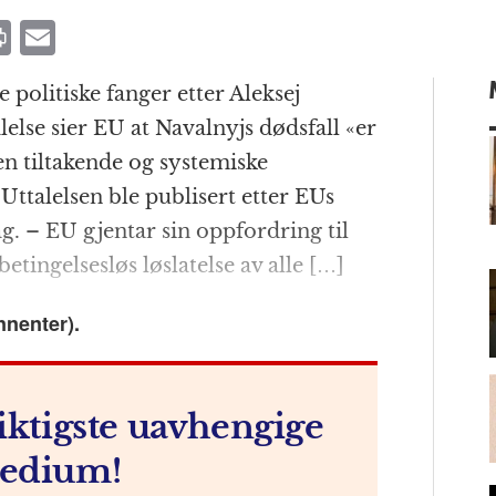
P
E
ri
m
e politiske fanger etter Aleksej
n
ai
alelse sier EU at Navalnyjs dødsfall «er
t
l
en tiltakende og systemiske
Uttalelsen ble publisert etter EUs
. – EU gjentar sin oppfordring til
m
ingelsesløs løslatelse av alle […]
nnenter).
iktigste uavhengige
edium!