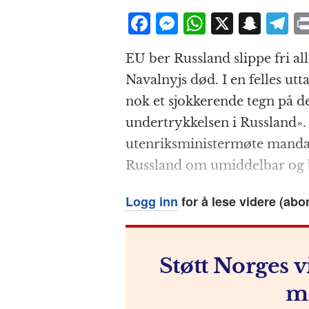
F
M
W
X
S
T
a
e
h
n
el
EU ber Russland slippe fri all
c
ss
at
a
e
Navalnyjs død. I en felles utt
e
e
s
p
g
nok et sjokkerende tegn på d
b
n
A
c
r
undertrykkelsen i Russland». 
o
g
p
h
a
utenriksministermøte mandag
o
e
p
at
Russland om umiddelbar og bet
k
r
Logg inn
for å lese videre (abo
Støtt Norges v
m