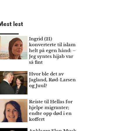
Mest lest
Ingrid (21)
konverterte til islam
helt på egen hånd: –
Jeg syntes hijab var
så fint
Hvor ble det av
Jagland, Rød-Larsen
og Juul?
Reiste til Hellas for
hjelpe migranter;
endte opp død i en
koffert
Anklager Elon Musk