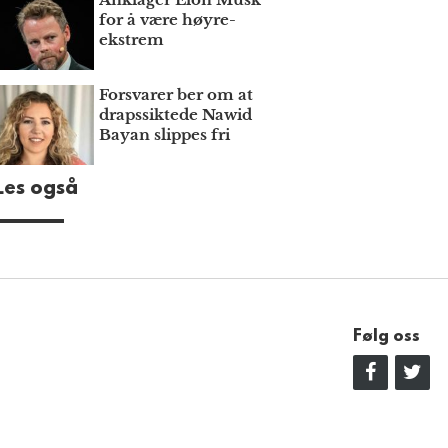
for å være høyre­
ekstrem
Forsvarer ber om at
draps­siktede Nawid
Bayan slippes fri
Les også
Følg oss