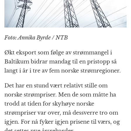
k
r
Foto: Annika Byrde / NTB
Økt eksport som følge av strømmangel i
Baltikum bidrar mandag til en pristopp så
langt i år i tre av fem norske strømregioner.
Det har en stund vært relativt stille om
norske strømpriser. Men de som måtte ha
trodd at tiden for skyhøye norske
strømpriser var over, må dessverre tro om
igjen. For nå fyker igjen prisene til værs, og