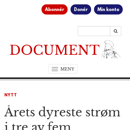
Abonnér
Donér
Min konto
MENY
T
o
g
g
NYTT
l
e
Årets dyreste strøm
n
a
v
i tre av fem
i