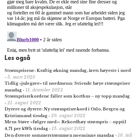
Les også
Strømprisene: Kraftig økning mandag, årets høyeste i nord
5. mars 2023
-
Tidlig «julegave» til nordmenn: Sviende høye strømpriser
11. desember 2022
mandag
-
Strømprisrekordene faller som korthus – ny topp mandag
21. august 2022
-
Dyrere og dyrere: Ny strømprisrekord i Oslo, Bergen og
29. august 2022
Kristiansand tirsdag
-
Mens Støre «følger med»: Rekordhøy strømpris – opptil
15. august 2022
4,71 per kWh tirsdag
-
10. juli
Den dyreste sommer­strømmen noensinne mandag
-