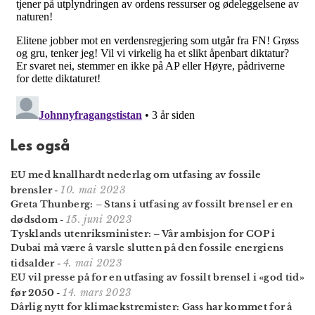
Les også
EU med knallhardt nederlag om utfasing av fossile
10. mai 2023
brensler
-
Greta Thunberg: – Stans i utfasing av fossilt brensel er en
15. juni 2023
dødsdom
-
Tysklands utenriksminister: – Vår ambisjon for COP i
Dubai må være å varsle slutten på den fossile energiens
4. mai 2023
tidsalder
-
EU vil presse på for en utfasing av fossilt brensel i «god tid»
14. mars 2023
før 2050
-
Dårlig nytt for klimaekstremister: Gass har kommet for å