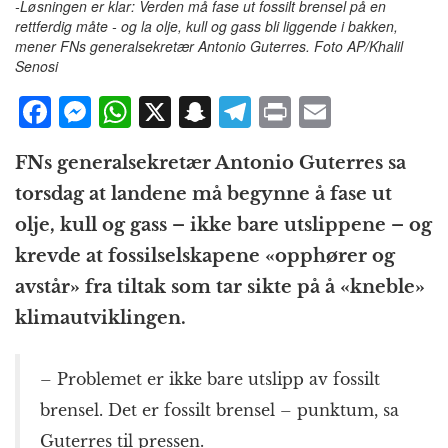
-Løsningen er klar: Verden må fase ut fossilt brensel på en
rettferdig måte - og la olje, kull og gass bli liggende i bakken,
mener FNs generalsekretær Antonio Guterres. Foto AP/Khalil
Senosi
F
M
W
X
S
T
P
E
a
e
h
n
el
ri
m
FNs generalsekretær Antonio Guterres sa
c
ss
at
a
e
n
ai
torsdag at landene må begynne å fase ut
e
e
s
p
g
t
l
olje, kull og gass – ikke bare utslippene – og
b
n
A
c
r
krevde at fossilselskapene «opphører og
o
g
p
h
a
avstår» fra tiltak som tar sikte på å «kneble»
o
e
p
at
m
klimautviklingen.
k
r
– Problemet er ikke bare utslipp av fossilt
brensel. Det er fossilt brensel – punktum, sa
Guterres til pressen.