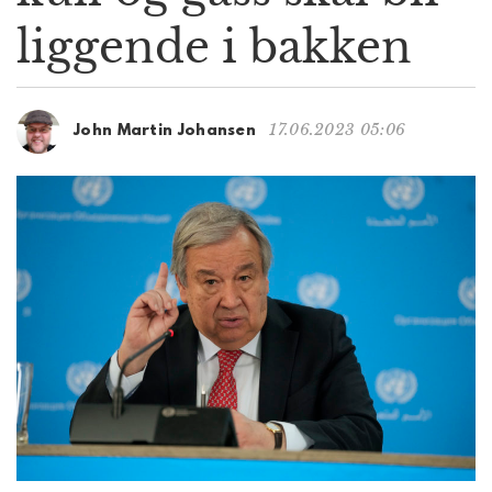
g
liggende i bakken
a
t
i
o
17.06.2023 05:06
John Martin Johansen
n