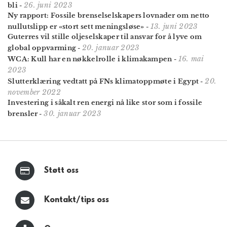
26. juni 2023
bli
-
Ny rapport: Fossile brenselselskapers lovnader om netto
13. juni 2023
nullutslipp er «stort sett meningsløse»
-
Guterres vil stille oljeselskaper til ansvar for å lyve om
20. januar 2023
global oppvarming
-
16. mai
WCA: Kull har en nøkkelrolle i klimakampen
-
2023
20.
Slutterklæring vedtatt på FNs klimatoppmøte i Egypt
-
november 2022
Investering i såkalt ren energi nå like stor som i fossile
30. januar 2023
brensler
-
Støtt oss
Kontakt/tips oss