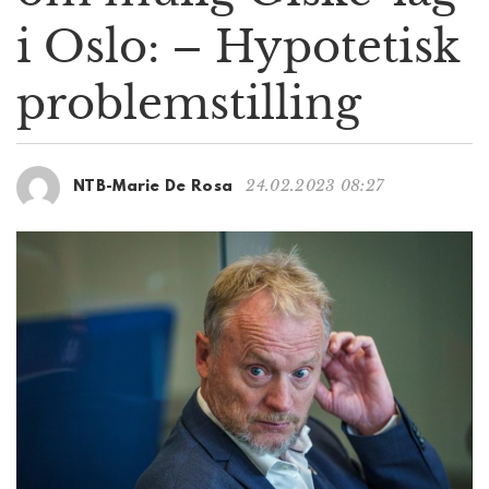
g
i Oslo: – Hypotetisk
a
t
problemstilling
i
o
n
24.02.2023 08:27
NTB-Marie De Rosa