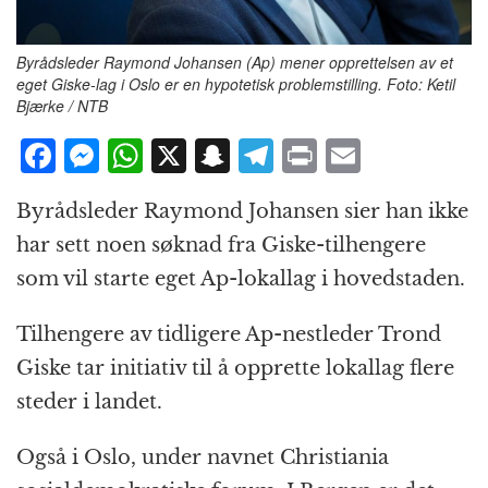
Byrådsleder Raymond Johansen (Ap) mener opprettelsen av et
eget Giske-lag i Oslo er en hypotetisk problemstilling. Foto: Ketil
Bjærke / NTB
F
M
W
X
S
T
P
E
a
e
h
n
el
ri
m
Byrådsleder Raymond Johansen sier han ikke
c
ss
at
a
e
n
ai
har sett noen søknad fra Giske-tilhengere
e
e
s
p
g
t
l
som vil starte eget Ap-lokallag i hovedstaden.
b
n
A
c
r
o
g
p
h
a
Tilhengere av tidligere Ap-nestleder Trond
o
e
p
at
m
Giske tar initiativ til å opprette lokallag flere
k
r
steder i landet.
Også i Oslo, under navnet Christiania