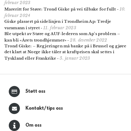
februar 2023
10.
Mareritt for Støre: Trond Giske på vei tilbake for fullt
-
februar 2024
Giske plassert på sidelinjen i Trondheim Ap: Tredje
11. februar 2023
varamann i styret
-
Ble utpekt av Støre og AUF-lederen som Ap's problem –
28. desember 2022
kan bli «Årets trondhjemmer»
-
Trond Giske: – Regjeringen må banke på i Brussel og gjøre
det klart at Norge ikke tåler at kraftprisen skal settes i
5. januar 2023
Tyskland eller Frankrike
-
Støtt oss
Kontakt/tips oss
Om oss