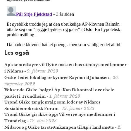
Les også
Ap's sentralstyre vil flytte makten hos utenbys medlemmer
9. februar 2023
i Nidaros
-
26.
Giske-ledet lokallag bekymrer Raymond Johansen
-
november 2022
Voksende Giske-bølge i Ap: Kan få kontroll over hele
1. februar 2023
partiet i Trondheim
-
Trond Giske tar gjenvalg som leder av Nidaros
19. januar 2023
Sosialdemokratisk Forum
-
Trond Giske gir ikke opp: Vil verve nye medlemmer i
12. mai 2023
Trøndelag
-
2.
Nidaros og Giske tar strøm­kampen til Ap's landsmøte
-