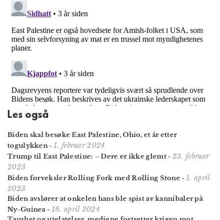
Les også
Biden skal besøke East Palestine, Ohio, et år etter
1. februar 2024
togulykken
-
23. februar
Trump til East Palestine: – Dere er ikke glemt
-
2023
1. april
Biden forveksler Rolling Fork med Rolling Stone
-
2023
Biden avslører at onkelen hans ble spist av kannibaler på
18. april 2024
Ny-Guinea
-
Taushet og utelatelser, mediene fortsetter krigen mot