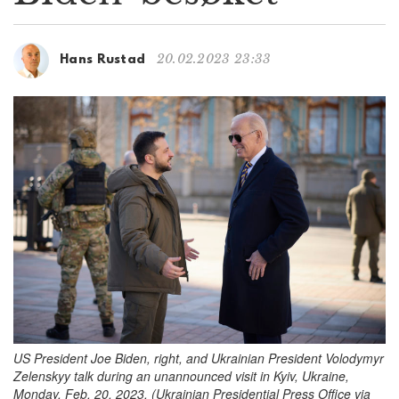
g
a
t
20.02.2023 23:33
Hans Rustad
i
o
n
US President Joe Biden, right, and Ukrainian President Volodymyr
Zelenskyy talk during an unannounced visit in Kyiv, Ukraine,
Monday, Feb. 20, 2023. (Ukrainian Presidential Press Office via