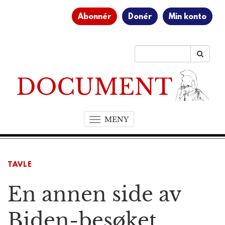
Abonnér
Donér
Min konto
MENY
T
o
g
g
TAVLE
l
e
En annen side av
n
a
v
Biden-besøket
i