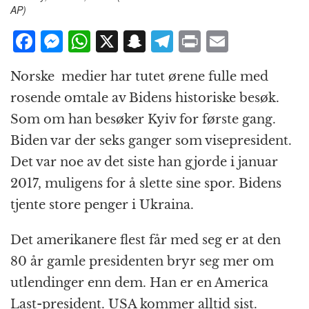
AP)
F
M
W
X
S
T
P
E
a
e
h
n
el
ri
m
Norske medier har tutet ørene fulle med
c
ss
at
a
e
n
ai
rosende omtale av Bidens historiske besøk.
e
e
s
p
g
t
l
Som om han besøker Kyiv for første gang.
b
n
A
c
r
Biden var der seks ganger som visepresident.
o
g
p
h
a
Det var noe av det siste han gjorde i januar
o
e
p
at
m
2017, muligens for å slette sine spor. Bidens
k
r
tjente store penger i Ukraina.
Det amerikanere flest får med seg er at den
80 år gamle presidenten bryr seg mer om
utlendinger enn dem. Han er en America
Last-president. USA kommer alltid sist.