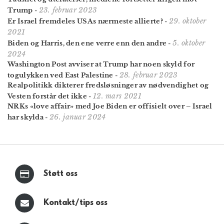
23. februar 2023
Trump
-
29. oktober
Er Israel fremdeles USAs nærmeste allierte?
-
2021
5. oktober
Biden og Harris, den ene verre enn den andre
-
2024
Washington Post avviser at Trump har noen skyld for
28. februar 2023
togulykken ved East Palestine
-
Realpolitikk dikterer fredsløsninger av nødvendighet og
12. mars 2021
Vesten forstår det ikke
-
NRKs «love affair» med Joe Biden er offisielt over – Israel
26. januar 2024
har skylda
-
Støtt oss
Kontakt/tips oss