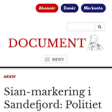
Abonnér
Donér
Min konto
MENY
T
o
g
g
ARKIV
l
Sian-markering i
e
n
a
Sandefjord: Politiet
v
i