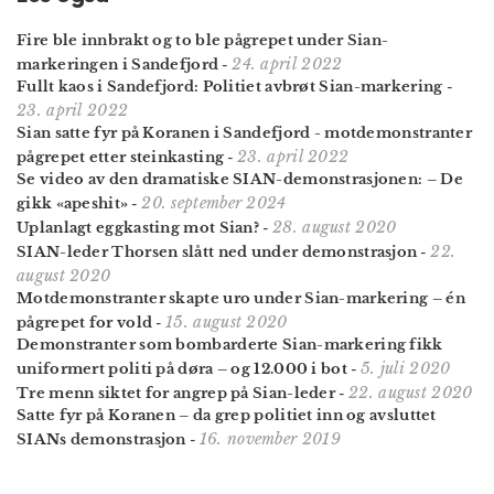
Fire ble innbrakt og to ble pågrepet under Sian-
24. april 2022
markeringen i Sandefjord
-
Fullt kaos i Sandefjord: Politiet avbrøt Sian-markering
-
23. april 2022
Sian satte fyr på Koranen i Sandefjord - motdemonstranter
23. april 2022
pågrepet etter steinkasting
-
Se video av den dramatiske SIAN-demonstrasjonen: – De
20. september 2024
gikk «apeshit»
-
28. august 2020
Uplanlagt eggkasting mot Sian?
-
22.
SIAN-leder Thorsen slått ned under demonstrasjon
-
august 2020
Motdemonstranter skapte uro under Sian-markering – én
15. august 2020
pågrepet for vold
-
Demonstranter som bombarderte Sian-markering fikk
5. juli 2020
uniformert politi på døra – og 12.000 i bot
-
22. august 2020
Tre menn siktet for angrep på Sian-leder
-
Satte fyr på Koranen – da grep politiet inn og avsluttet
16. november 2019
SIANs demonstrasjon
-