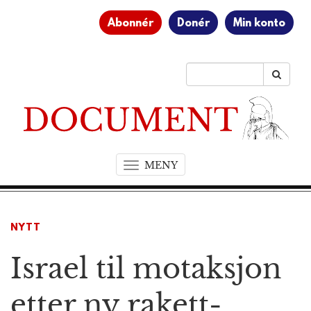
Abonnér
Donér
Min konto
MENY
T
o
g
g
NYTT
l
e
Israel til motaksjon
n
a
v
etter ny rakett-
i