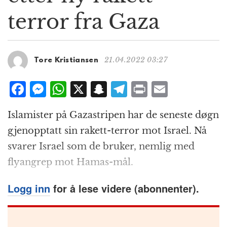
g
terror fra Gaza
a
t
i
o
21.04.2022 03:27
Tore Kristiansen
n
F
M
W
X
S
T
P
E
a
e
h
n
el
ri
m
Islamister på Gazastripen har de seneste døgn
c
ss
at
a
e
n
ai
gjenopptatt sin rakett-terror mot Israel. Nå
e
e
s
p
g
t
l
svarer Israel som de bruker, nemlig med
b
n
A
c
r
flyangrep mot Hamas-mål.
o
g
p
h
a
o
e
p
at
m
Logg inn
for å lese videre (abonnenter).
k
r