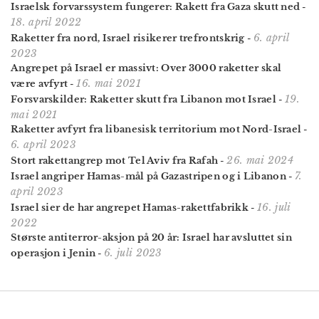
Israelsk forvarssystem fungerer: Rakett fra Gaza skutt ned
-
18. april 2022
6. april
Raketter fra nord, Israel risikerer trefrontskrig
-
2023
Angrepet på Israel er massivt: Over 3000 raketter skal
16. mai 2021
være avfyrt
-
19.
Forsvarskilder: Raketter skutt fra Libanon mot Israel
-
mai 2021
Raketter avfyrt fra libanesisk territorium mot Nord-Israel
-
6. april 2023
26. mai 2024
Stort rakettangrep mot Tel Aviv fra Rafah
-
7.
Israel angriper Hamas-mål på Gazastripen og i Libanon
-
april 2023
16. juli
Israel sier de har angrepet Hamas-rakettfabrikk
-
2022
Største antiterror-aksjon på 20 år: Israel har avsluttet sin
6. juli 2023
operasjon i Jenin
-