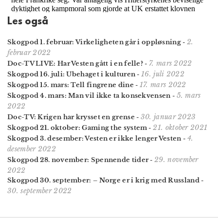
Les også
2.
Skogpod 1. februar: Virkeligheten går i oppløsning
-
februar 2022
7. mars 2022
Doc-TV LIVE: Har Vesten gått i en felle?
-
16. juli 2022
Skogpod 16. juli: Ubehaget i kulturen
-
17. mars 2022
Skogpod 15. mars: Tell fingrene dine
-
5. mars
Skogpod 4. mars: Man vil ikke ta konsekvensen
-
2022
30. januar 2023
Doc-TV: Krigen har krysset en grense
-
21. oktober 2021
Skogpod 21. oktober: Gaming the system
-
4.
Skogpod 3. desember: Vesten er ikke lenger Vesten
-
desember 2022
29. november
Skogpod 28. november: Spennende tider
-
2022
Skogpod 30. september: – Norge er i krig med Russland
-
30. september 2022