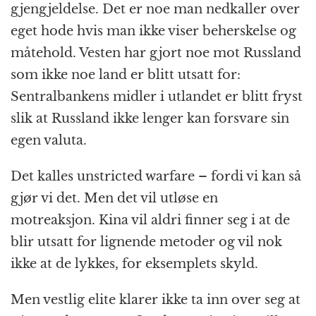
gjengjeldelse. Det er noe man nedkaller over
e
e
s
p
g
t
l
eget hode hvis man ikke viser beherskelse og
b
n
A
c
r
måtehold. Vesten har gjort noe mot Russland
o
g
p
h
a
som ikke noe land er blitt utsatt for:
o
e
p
at
m
Sentralbankens midler i utlandet er blitt fryst
k
r
slik at Russland ikke lenger kan forsvare sin
egen valuta.
Det kalles unstricted warfare – fordi vi kan så
gjør vi det. Men det vil utløse en
motreaksjon. Kina vil aldri finner seg i at de
blir utsatt for lignende metoder og vil nok
ikke at de lykkes, for eksemplets skyld.
Men vestlig elite klarer ikke ta inn over seg at