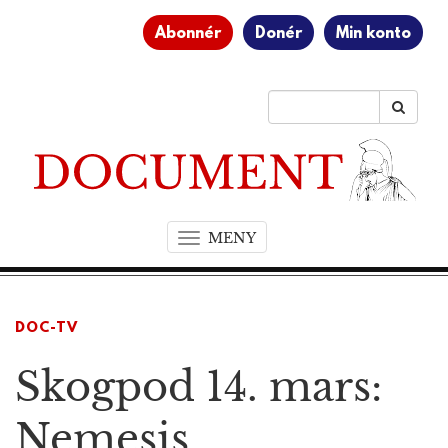
Abonnér
Donér
Min konto
MENY
T
o
g
g
DOC-TV
l
e
Skogpod 14. mars:
n
a
v
Nemesis
i