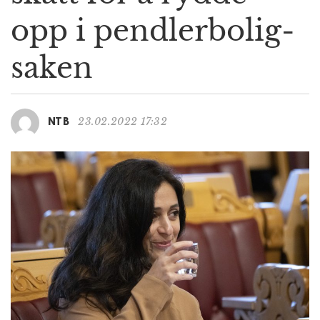
g
opp i pendlerbolig-
a
t
saken
i
o
n
23.02.2022 17:32
NTB