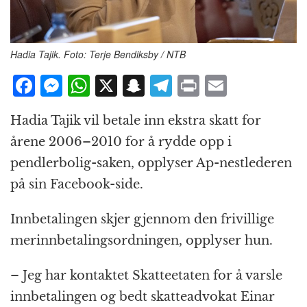
Hadia Tajik. Foto: Terje Bendiksby / NTB
F
M
W
X
S
T
P
E
a
e
h
n
el
ri
m
Hadia Tajik vil betale inn ekstra skatt for
c
ss
at
a
e
n
ai
årene 2006–2010 for å rydde opp i
e
e
s
p
g
t
l
pendlerbolig-saken, opplyser Ap-nestlederen
b
n
A
c
r
på sin Facebook-side.
o
g
p
h
a
o
e
p
at
m
Innbetalingen skjer gjennom den frivillige
k
r
merinnbetalingsordningen, opplyser hun.
– Jeg har kontaktet Skatteetaten for å varsle
innbetalingen og bedt skatteadvokat Einar