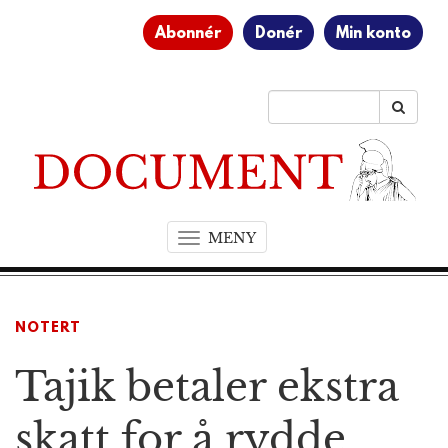
Abonnér
Donér
Min konto
MENY
T
o
g
g
NOTERT
l
e
Tajik betaler ekstra
n
a
v
skatt for å rydde
i