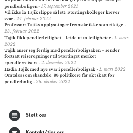
17. september 2021
pendlerboligen
-
Vil ikke la Tajik slippe så lett: Stortingskolleger krever
24. februar 2022
svar
-
Professor: Tajiks opplysninger fremstår ikke som riktige
-
23. februar 2022
1. mars
Tajik fikk pendlerleilighet – leide ut to leiligheter
-
2022
Tajik anser seg ferdig med pendlerboligsaken – sender
fortsatt reiseregninger til Stortinget merket
2. desember 2022
«pendlerreiser»
-
1. mars 2022
Hadia Tajik med nye svar i pendlerboligsak
-
Omtales som skandale: 38 politikere får økt skatt for
26. oktober 2022
pendler­bolig
-
Støtt oss
Kontakt/tips oss