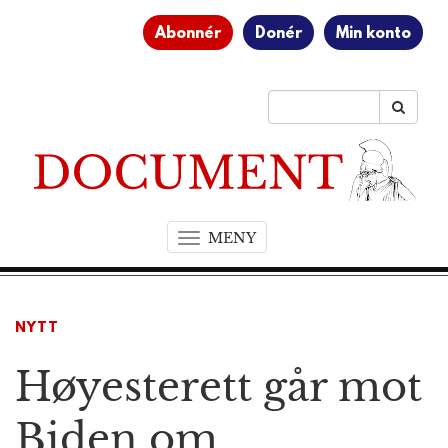
Abonnér
Donér
Min konto
MENY
T
o
g
g
NYTT
l
e
Høyesterett går mot
n
a
v
Biden om
i