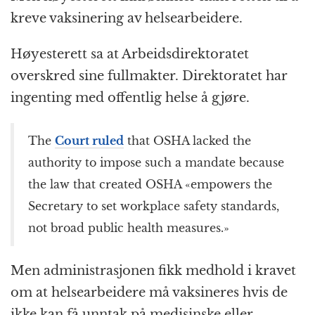
o
e
p
at
m
kreve vaksinering av helsearbeidere.
k
r
Høyesterett sa at Arbeidsdirektoratet
overskred sine fullmakter. Direktoratet har
ingenting med offentlig helse å gjøre.
The
Court ruled
that OSHA lacked the
authority to impose such a mandate because
the law that created OSHA «empowers the
Secretary to set workplace safety standards,
not broad public health measures.»
Men administrasjonen fikk medhold i kravet
om at helsearbeidere må vaksineres hvis de
ikke kan få unntak på medisinske eller