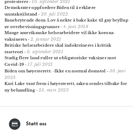
10. september 2021
protesterer
-
Demokrater oppfordrer Biden til å erklære
20. juli 2022
unntakstilstand
-
Banebrytende dom: Lov å nekte å bake kake til gay bryllup
4. juni 2018
av overbevisningsgrunner
-
Mange amerikanske helse­arbeidere vil ikke korona­
2. januar 2021
vaksineres
-
Britiske helsearbeidere skal indoktrineres i kritisk
6. september 2021
raseteori
-
Stadig flere land ruller ut obliga­toriske vaksiner mot
17. juli 2021
Covid-19
-
30. juni
Biden om høyesterett: -Ikke en normal domstol
-
2023
Kari Lake vant frem i høyesterett, saken sendes tilbake for
23. mars 2023
ny behandling
-
Støtt oss