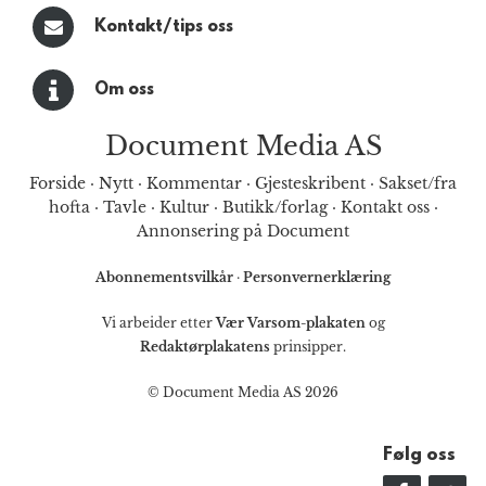
Kontakt/tips oss
Om oss
Document Media AS
Forside
·
Nytt
·
Kommentar
·
Gjesteskribent
·
Sakset/fra
hofta
·
Tavle
·
Kultur
·
Butikk/forlag
·
Kontakt oss
·
Annonsering på Document
Abonnementsvilkår
·
Personvernerklæring
Vi arbeider etter
Vær Varsom-plakaten
og
Redaktørplakatens
prinsipper.
© Document Media AS 2026
Følg oss