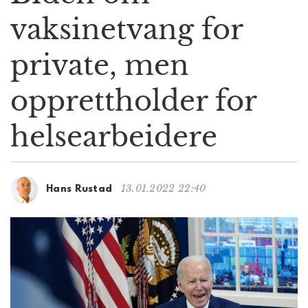
g
vaksinetvang for
a
t
private, men
i
o
n
opprettholder for
helsearbeidere
13.01.2022 22:40
Hans Rustad