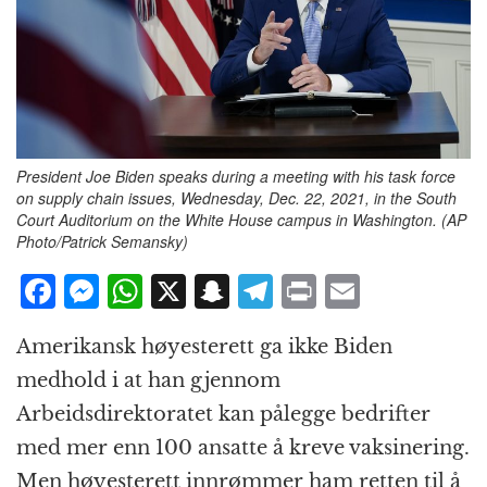
President Joe Biden speaks during a meeting with his task force
on supply chain issues, Wednesday, Dec. 22, 2021, in the South
Court Auditorium on the White House campus in Washington. (AP
Photo/Patrick Semansky)
F
M
W
X
S
T
P
E
a
e
h
n
el
ri
m
Amerikansk høyesterett ga ikke Biden
c
ss
at
a
e
n
ai
medhold i at han gjennom
e
e
s
p
g
t
l
Arbeidsdirektoratet kan pålegge bedrifter
b
n
A
c
r
med mer enn 100 ansatte å kreve vaksinering.
o
g
p
h
a
Men høyesterett innrømmer ham retten til å