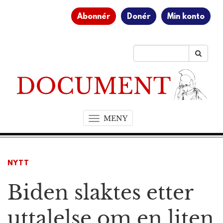
Abonnér
Donér
Min konto
MENY
T
o
g
g
NYTT
l
e
Biden slaktes etter
n
a
v
uttalelse om en liten
i