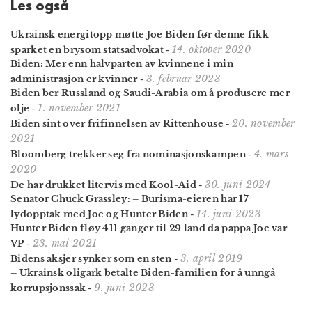
Les også
Ukrainsk energitopp møtte Joe Biden før denne fikk
14. oktober 2020
sparket en brysom statsadvokat
-
Biden: Mer enn halvparten av kvinnene i min
3. februar 2023
administrasjon er kvinner
-
Biden ber Russland og Saudi-Arabia om å produsere mer
1. november 2021
olje
-
20. november
Biden sint over frifinnelsen av Rittenhouse
-
2021
4. mars
Bloomberg trekker seg fra nominasjons­kampen
-
2020
30. juni 2024
De har drukket litervis med Kool-Aid
-
Senator Chuck Grassley: – Burisma-eieren har 17
14. juni 2023
lydopptak med Joe og Hunter Biden
-
Hunter Biden fløy 411 ganger til 29 land da pappa Joe var
23. mai 2021
VP
-
3. april 2019
Bidens aksjer synker som en sten
-
– Ukrainsk oligark betalte Biden-familien for å unngå
9. juni 2023
korrupsjonssak
-