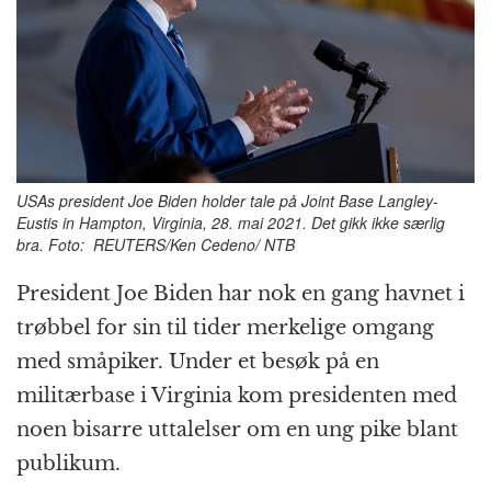
o
e
p
at
m
k
r
USAs president Joe Biden holder tale på Joint Base Langley-
Eustis in Hampton, Virginia, 28. mai 2021. Det gikk ikke særlig
bra. Foto: REUTERS/Ken Cedeno/ NTB
President Joe Biden har nok en gang havnet i
trøbbel for sin til tider merkelige omgang
med småpiker. Under et besøk på en
militærbase i Virginia kom presidenten med
noen bisarre uttalelser om en ung pike blant
publikum.