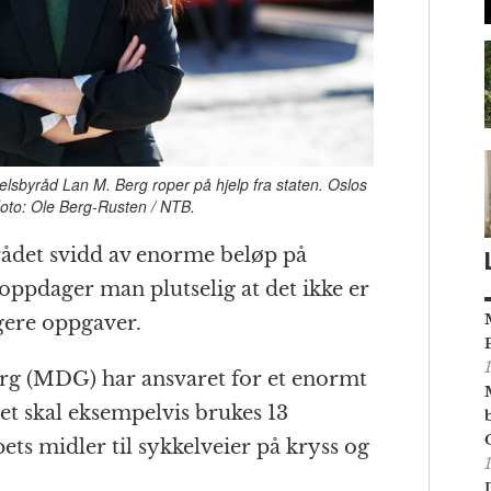
dselsbyråd Lan M. Berg roper på hjelp fra staten. Oslos
Foto: Ole Berg-Rusten / NTB.
rådet svidd av enorme beløp på
oppdager man plutselig at det ikke er
igere oppgaver.
rg (MDG) har ansvaret for et enormt
et skal eksempelvis brukes 13
pets midler til sykkelveier på kryss og