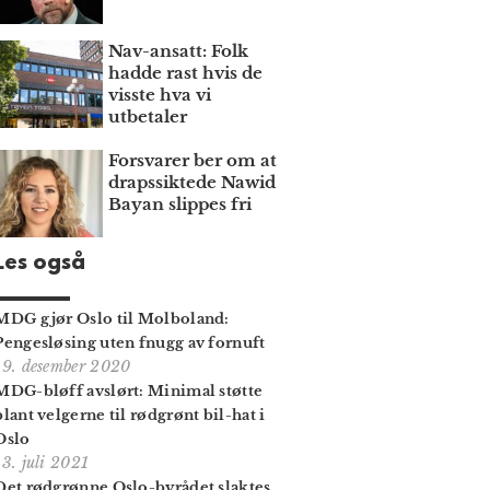
Nav-ansatt: Folk
hadde rast hvis de
visste hva vi
utbetaler
Forsvarer ber om at
draps­siktede Nawid
Bayan slippes fri
Les også
MDG gjør Oslo til Molboland:
Pengesløsing uten fnugg av fornuft
19. desember 2020
MDG-bløff avslørt: Minimal støtte
blant velgerne til rødgrønt bil-hat i
Oslo
13. juli 2021
Det rødgrønne Oslo-byrådet slaktes