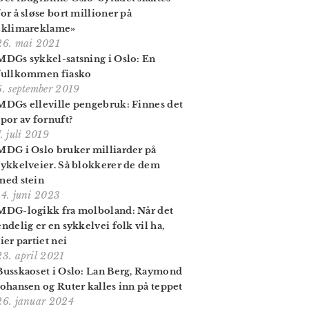
for å sløse bort millioner på
«klimareklame»
26. mai 2021
MDGs sykkel-satsning i Oslo: En
fullkommen fiasko
6. september 2019
MDGs elleville pengebruk: Finnes det
spor av fornuft?
7. juli 2019
MDG i Oslo bruker milliarder på
sykkelveier. Så blokkerer de dem
med stein
14. juni 2023
MDG-logikk fra molboland: Når det
endelig er en sykkelvei folk vil ha,
sier partiet nei
23. april 2021
Busskaoset i Oslo: Lan Berg, Raymond
Johansen og Ruter kalles inn på teppet
26. januar 2024