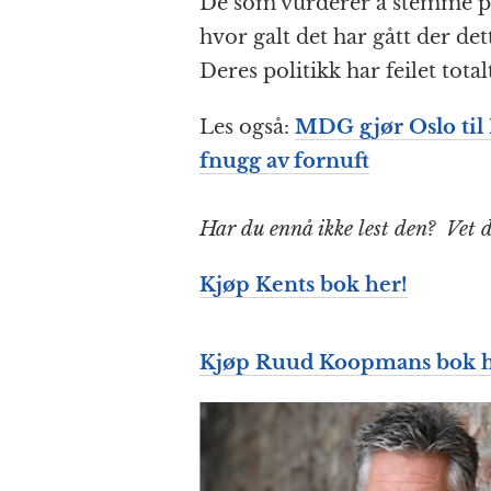
De som vurderer å stemme på
hvor galt det har gått der dett
Deres politikk har feilet total
Les også:
MDG gjør Oslo til
fnugg av fornuft
Har du ennå ikke lest den? Vet 
Kjøp Kents bok her!
Kjøp Ruud Koopmans bok h