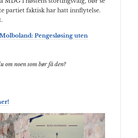
 MDG i høstens stortingsvalg, bør se
e partiet faktisk har hatt innflytelse.
t.
 Molboland: Pengesløsing uten
du om noen som bør få den?
er!