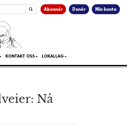
Abonnér
Donér
Min konto
KONTAKT OSS
LOKALLAG
lveier: Nå