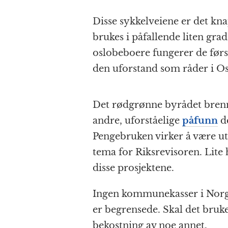
Disse sykkelveiene er det kn
brukes i påfallende liten gra
oslobeboere fungerer de før
den uforstand som råder i Os
Det rødgrønne byrådet brenn
andre, uforståelige
påfunn
de
Pengebruken virker å være ute
tema for Riksrevisoren. Lite
disse prosjektene.
Ingen kommunekasser i Norg
er begrensede. Skal det bruke
bekostning av noe annet.