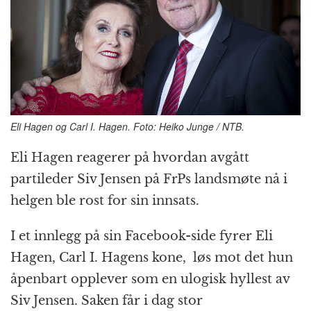
o
e
p
at
m
k
r
Eli Hagen og Carl I. Hagen. Foto: Heiko Junge / NTB.
Eli Hagen reagerer på hvordan avgått
partileder Siv Jensen på FrPs landsmøte nå i
helgen ble rost for sin innsats.
I et innlegg på sin Facebook-side fyrer Eli
Hagen, Carl I. Hagens kone, løs mot det hun
åpenbart opplever som en ulogisk hyllest av
Siv Jensen. Saken får i dag stor