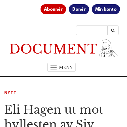
Abonnér
Donér
Min konto
MENY
T
o
g
g
NYTT
l
e
Eli Hagen ut mot
n
a
v
hyllesten av Siv
i