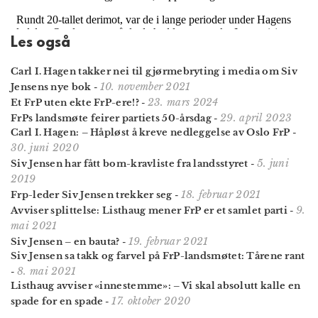
Les også
Carl I. Hagen takker nei til gjørmebryting i media om Siv
10. november 2021
Jensens nye bok
-
23. mars 2024
Et FrP uten ekte FrP-ere!?
-
29. april 2023
FrPs landsmøte feirer partiets 50-årsdag
-
Carl I. Hagen: – Håpløst å kreve nedleggelse av Oslo FrP
-
30. juni 2020
5. juni
Siv Jensen har fått bom-kravliste fra landsstyret
-
2019
18. februar 2021
Frp-leder Siv Jensen trekker seg
-
9.
Avviser splittelse: Listhaug mener FrP er et samlet parti
-
mai 2021
19. februar 2021
Siv Jensen – en bauta?
-
Siv Jensen sa takk og farvel på FrP-landsmøtet: Tårene rant
8. mai 2021
-
Listhaug avviser «innestemme»: – Vi skal absolutt kalle en
17. oktober 2020
spade for en spade
-