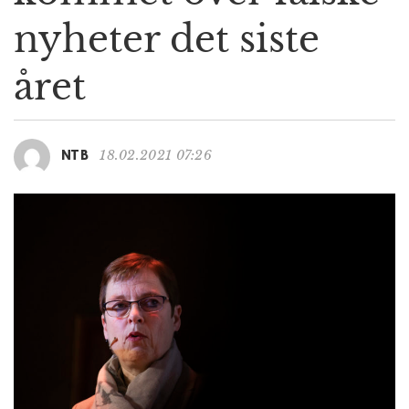
g
nyheter det siste
a
t
året
i
o
n
18.02.2021 07:26
NTB