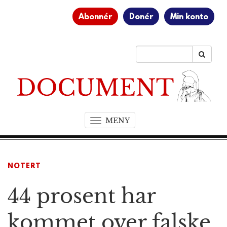
Abonnér
Donér
Min konto
MENY
T
o
g
g
NOTERT
l
e
44 prosent har
n
a
v
kommet over falske
i