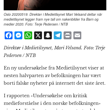
Oslo 20200519. Direktør i Medietilsynet Mari Velsand deltar når
medietilsynet legger fram nye tall om nakenbilder fra Barn og
medier 2020. Foto: Terje Pedersen / NTB
F
M
W
X
S
T
P
E
a
e
h
n
el
ri
m
Direktør i Medietilsynet, Mari Velsand. Foto: Terje
c
ss
at
a
e
n
ai
Pedersen / NTB
e
e
s
p
g
t
l
b
n
A
c
r
En ny undersøkelse fra Medietilsynet viser at
o
g
p
h
a
nesten halvparten av befolkningen har vært
o
e
p
at
m
borti falske nyheter på internett det siste året.
k
r
I rapporten «Undersøkelse om kritisk
medieforståelse i den norske befolkningen»