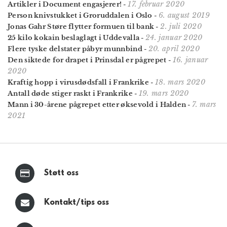
17. februar 2020
Artikler i Document engasjerer!
-
6. august 2019
Person knivstukket i Groruddalen i Oslo
-
2. juli 2020
Jonas Gahr Støre flytter formuen til bank
-
24. januar 2020
25 kilo kokain beslaglagt i Uddevalla
-
20. april 2020
Flere tyske delstater påbyr munnbind
-
16. januar
Den siktede for drapet i Prinsdal er pågrepet
-
2020
18. mars 2020
Kraftig hopp i virusdødsfall i Frankrike
-
19. mars 2020
Antall døde stiger raskt i Frankrike
-
7. mars
Mann i 30-årene pågrepet etter øksevold i Halden
-
2021
Støtt oss
Kontakt/tips oss