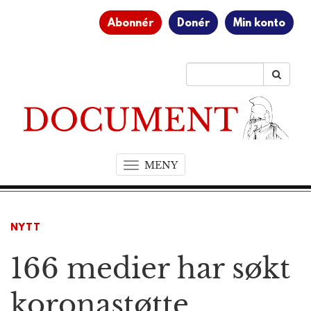
Abonnér
Donér
Min konto
MENY
T
o
g
g
NYTT
l
e
166 medier har søkt
n
a
v
koronastøtte
i