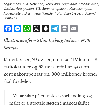
dagspresse, bl.a. Nationen, Vårt Land, Dagbladet, Finansavisen,
Varden, Aftenposten, VG, Sunnmørsposten, Klassekampen,
Agderposten, Drammens tidende. Foto: Stian Lysberg Solum /
SCANPIX
F
M
W
X
S
T
P
E
a
e
h
n
el
ri
m
Illustrasjonsfoto: Stian Lysberg Solum / NTB
c
ss
at
a
e
n
ai
Scanpix
e
e
s
p
g
t
l
b
n
A
c
r
15 nettaviser, 79 aviser, en lokal-TV kanal, 18
o
g
p
h
a
radiokanaler og 53 tidsskrift har søkt om
o
e
p
at
m
koronakompensasjon. 300 millioner kroner
k
r
skal fordeles.
– Vi tar sikte på en rask saksbehandling, og
målet er å utbetale støtten i månedsskiftet