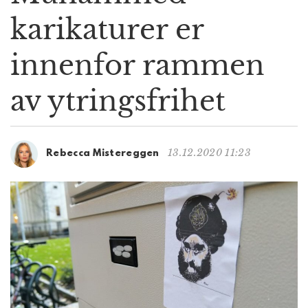
g
karikaturer er
a
t
innenfor rammen
i
o
n
av ytringsfrihet
13.12.2020 11:23
Rebecca Mistereggen