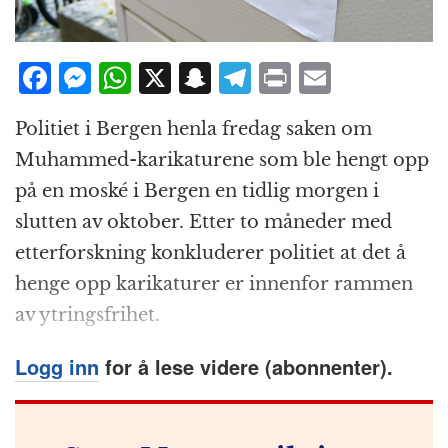
F
M
W
X
S
T
P
E
a
e
h
n
el
ri
m
Politiet i Bergen henla fredag saken om
c
ss
at
a
e
n
ai
Muhammed-karikaturene som ble hengt opp
e
e
s
p
g
t
l
på en moské i Bergen en tidlig morgen i
b
n
A
c
r
slutten av oktober. Etter to måneder med
o
g
p
h
a
etterforskning konkluderer politiet at det å
o
e
p
at
m
henge opp karikaturer er innenfor rammen
k
r
av ytringsfrihet.
Logg inn
for å lese videre (abonnenter).