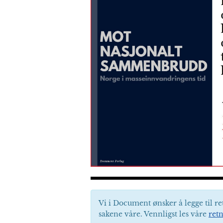
Vi i Document ønsker å legge til re
sakene våre. Vennligst les våre
retn