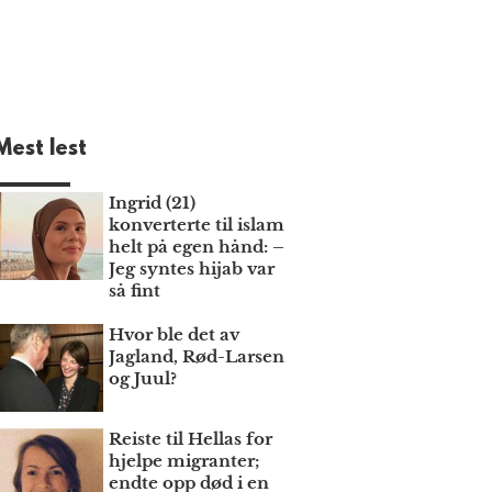
Mest lest
Ingrid (21)
konverterte til islam
helt på egen hånd: –
Jeg syntes hijab var
så fint
Hvor ble det av
Jagland, Rød-Larsen
og Juul?
Reiste til Hellas for
hjelpe migranter;
endte opp død i en