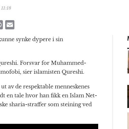
 11:18
P
E
ri
m
kunne synke dypere i sin
n
ai
t
l
ureshi. Forsvar for Muhammed-
lamofobi, sier islamisten Qureshi.
m
t ut av de respektable menneskenes
dt en tale hvor han fikk en Islam Net-
alske sharia-straffer som steining ved