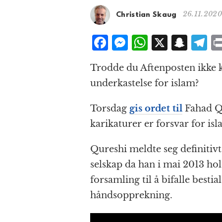
26.11.2020
Christian Skaug
F
M
W
X
S
T
a
e
h
n
el
Trodde du Aftenposten ikke 
c
ss
at
a
e
underkastelse for islam?
e
e
s
p
g
b
n
A
c
r
Torsdag
gis ordet til
Fahad Q
o
g
p
h
a
karikaturer er forsvar for is
o
e
p
at
Qureshi meldte seg definitiv
k
r
selskap da han i mai 2013 hol
forsamling til å bifalle besti
håndsopprekning.