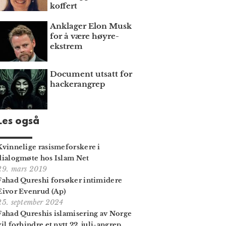
koffert
Anklager Elon Musk
for å være høyre­
ekstrem
Document utsatt for
hackerangrep
Les også
Kvinnelige rasisme­forskere i
dialogmøte hos Islam Net
29. mars 2019
Fahad Qureshi forsøker intimidere
Eivor Evenrud (Ap)
25. september 2024
Fahad Qureshis islamisering av Norge
vil forhindre et nytt 22. juli-angrep