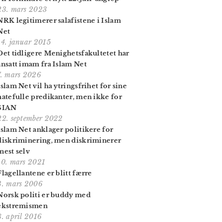
23. mars 2023
NRK legitimerer salafistene i Islam
Net
14. januar 2015
Det tidligere Menighets­fakultetet har
ansatt imam fra Islam Net
7. mars 2026
Islam Net vil ha ytringsfrihet for sine
hatefulle predikanter, men ikke for
SIAN
22. september 2022
Islam Net anklager politikere for
diskriminering, men diskriminerer
mest selv
10. mars 2021
Flagellantene er blitt færre
3. mars 2006
Norsk politi er buddy med
ekstremismen
8. april 2016