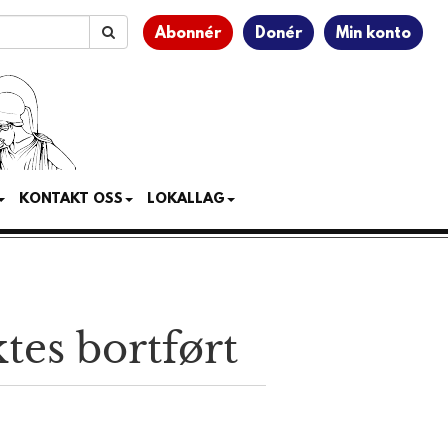
Abonnér
Donér
Min konto
KONTAKT OSS
LOKALLAG
tes bortført