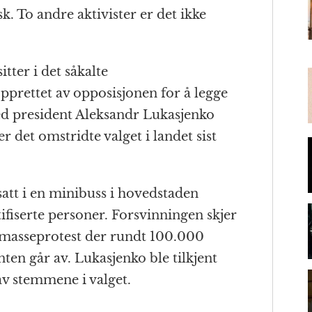
k. To andre aktivister er det ikke
m
itter i det såkalte
pprettet av opposisjonen for å legge
med president Aleksandr Lukasjenko
 det omstridte valget i landet sist
 satt i en minibuss i hovedstaden
ifiserte personer. Forsvinningen skjer
y masseprotest der rundt 100.000
ten går av. Lukasjenko ble tilkjent
av stemmene i valget.