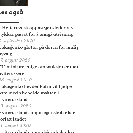
Les også
– Hviterussisk opposisjonsleder rev i
stykker passet for å unngå utvisning
8. september 2020
Lukasjenko gløtter på døren for mulig
nyvalg
17. august 2020
EU-ministre enige om sanksjoner mot
hviterussere
28. august 2020
Lukasjenko hevder Putin vil hjelpe
ham med å beholde makten i
Hviterussland
15. august 2020
Hviterusslands opposisjonsleder har
forlatt landet
11. august 2020
Hviterusslands opposisjonsleder har