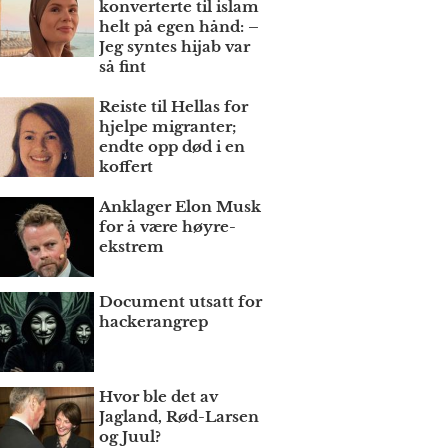
konverterte til islam
helt på egen hånd: –
Jeg syntes hijab var
så fint
Reiste til Hellas for
hjelpe migranter;
endte opp død i en
koffert
Anklager Elon Musk
for å være høyre­
ekstrem
Document utsatt for
hackerangrep
Hvor ble det av
Jagland, Rød-Larsen
og Juul?