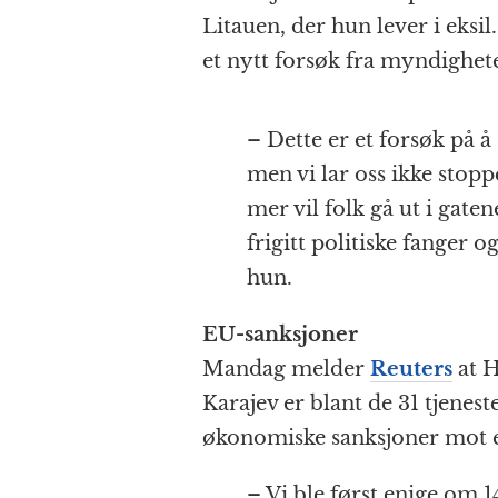
Litauen, der hun lever i eksi
et nytt forsøk fra myndighete
– Dette er et forsøk på å
men vi lar oss ikke stop
mer vil folk gå ut i gaten
frigitt politiske fanger og
hun.
EU-sanksjoner
Mandag melder
Reuters
at H
Karajev er blant de 31 tjene
økonomiske sanksjoner mot et
– Vi ble først enige om