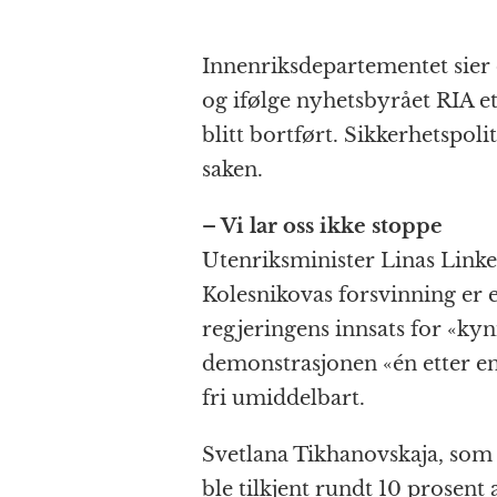
Innenriksdepartementet sier d
og ifølge nyhetsbyrået RIA et
blitt bortført. Sikkerhetspol
saken.
– Vi lar oss ikke stoppe
Utenriksminister Linas Linke
Kolesnikovas forsvinning er e
regjeringens innsats for «kyn
demonstrasjonen «én etter en
fri umiddelbart.
Svetlana Tikhanovskaja, som 
ble tilkjent rundt 10 prosent