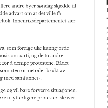
lere andre byer søndag skjedde til
de advart om at det ville få
ltok. Innenriksdepartementet sier
ova, som forrige uke kunngjorde
osisjonsparti, og de to andre
for å dempe protestene. Rådet
 som «terrormetoder brukt av
log med samfunnet».
ge og vil bare forverre situasjonen,
e til ytterligere protester, skriver