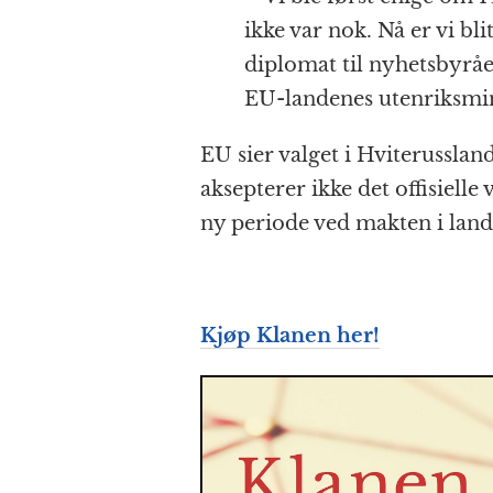
ikke var nok. Nå er vi bli
diplomat til nyhetsbyrået
EU-landenes utenriksmin
EU sier valget i Hviterussland
aksepterer ikke det offisielle
ny periode ved makten i lande
Kjøp Klanen her!