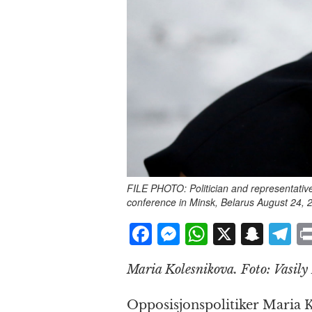
FILE PHOTO: Politician and representativ
conference in Minsk, Belarus August 24,
F
M
W
X
S
T
a
e
h
n
el
Maria Kolesnikova. Foto: Vasi
c
ss
at
a
e
e
e
s
p
g
Opposisjonspolitiker Maria Ko