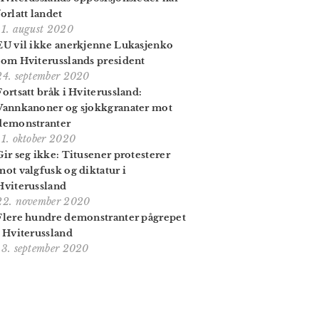
forlatt landet
11. august 2020
EU vil ikke anerkjenne Lukasjenko
som Hviterusslands president
24. september 2020
Fortsatt bråk i Hviterussland:
Vannkanoner og sjokkgranater mot
demonstranter
11. oktober 2020
Gir seg ikke: Titusener protesterer
mot valgfusk og diktatur i
Hviterussland
22. november 2020
Flere hundre demonstranter pågrepet
i Hviterussland
13. september 2020