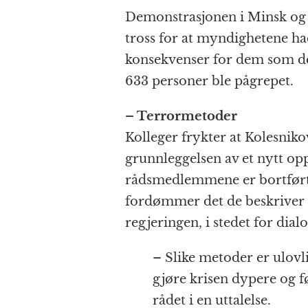
Demonstrasjonen i Minsk og f
tross for at myndighetene had
konsekvenser for dem som de
633 personer ble pågrepet.
– Terrormetoder
Kolleger frykter at Kolesnik
grunnleggelsen av et nytt opp
rådsmedlemmene er bortført 
fordømmer det de beskriver
regjeringen, i stedet for dia
– Slike metoder er ulovli
gjøre krisen dypere og før
rådet i en uttalelse.