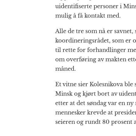
b
n
A
c
r
uidentifiserte personer i Mins
o
g
p
h
a
mulig å få kontakt med.
o
e
p
at
Alle de tre som nå er savnet, s
k
r
koordineringsrådet, som er o
til rette for forhandlinger 
om overføring av makten etter
måned.
Et vitne sier Kolesnikova ble
Minsk og kjørt bort av uident
etter at det søndag var en n
mennesker krevde at presiden
seieren og rundt 80 prosent 