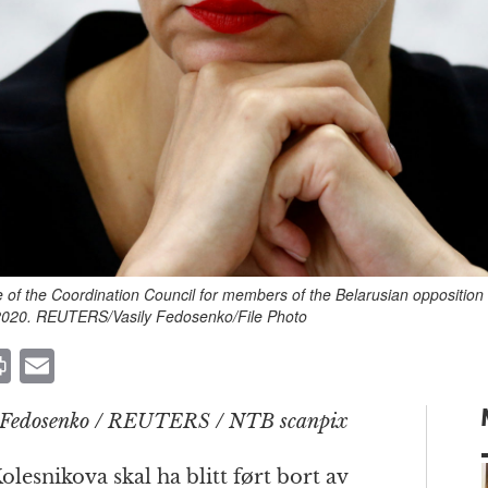
e of the Coordination Council for members of the Belarusian oppositio
 2020. REUTERS/Vasily Fedosenko/File Photo
P
E
ri
m
ly Fedosenko / REUTERS / NTB scanpix
n
ai
t
l
lesnikova skal ha blitt ført bort av