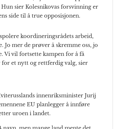
l. Hun sier Kolesnikovas forsvinning er
ns side til å true opposisjonen.
 spolere koordineringsrådets arbeid,
pe. Jo mer de prøver å skremme oss, jo
e. Vi vil fortsette kampen for å få
 for et nytt og rettferdig valg, sier
viterusslands innenriksminister Jurij
stemennene EU planlegger å innføre
ter uroen i landet.
 14 navn, men mange land mente det