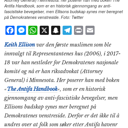
Attorney General) i Minnesota. her poserer han med boken The
Antifa Handbook, som er en historisk gjennomgang av anti-
fascistiske bevegelser, men Ellisons budskap synes mer beregnet
på Demokratenes venstreside. Foto: Twitter
F
M
W
X
S
T
P
E
a
e
h
n
el
ri
m
Keith Ellison
var den første muslimen som ble
c
ss
at
a
e
n
ai
innvalgt til Representantenes hus (2006), i 2017-
e
e
s
p
g
t
l
18 var han nestleder for Demokratenes nasjonale
b
n
A
c
r
komité og nå er han riksadvokat (Attorney
o
g
p
h
a
General) i Minnesota. Her poserer han med boken
o
e
p
at
m
«
The Antifa Handbook
«, som er en historisk
k
r
gjennomgang av anti-fascistiske bevegelser, men
Ellisons budskap synes mer beregnet på
Demokratenes venstreside. Derfor er det ikke til å
undres over at folk som søker etter Antifa havenr