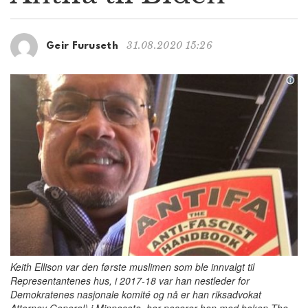
g
a
t
31.08.2020 15:26
Geir Furuseth
i
o
n
Keith Ellison var den første muslimen som ble innvalgt til
Representantenes hus, i 2017-18 var han nestleder for
Demokratenes nasjonale komité og nå er han riksadvokat