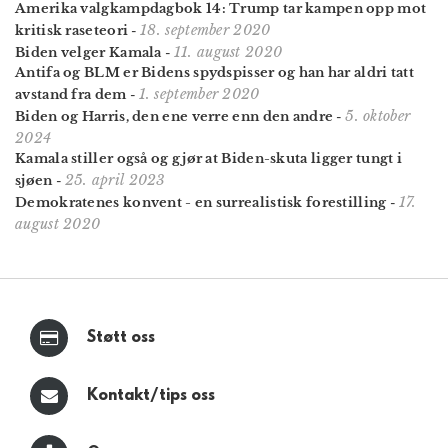
Amerika valgkampdagbok 14: Trump tar kampen opp mot
18. september 2020
kritisk raseteori
-
11. august 2020
Biden velger Kamala
-
Antifa og BLM er Bidens spydspisser og han har aldri tatt
1. september 2020
avstand fra dem
-
5. oktober
Biden og Harris, den ene verre enn den andre
-
2024
Kamala stiller også og gjør at Biden-skuta ligger tungt i
25. april 2023
sjøen
-
17.
Demokratenes konvent - en surrealistisk forestilling
-
august 2020
Støtt oss
Kontakt/tips oss