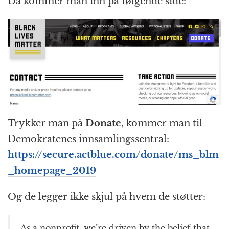
Da kommer man inn på følgende side:
Trykker man på
Donate
, kommer man til
Demokratenes innsamlingssentral:
https://secure.actblue.com/donate/ms_blm
_homepage_2019
Og de legger ikke skjul på hvem de støtter:
As a nonprofit, we’re driven by the belief that