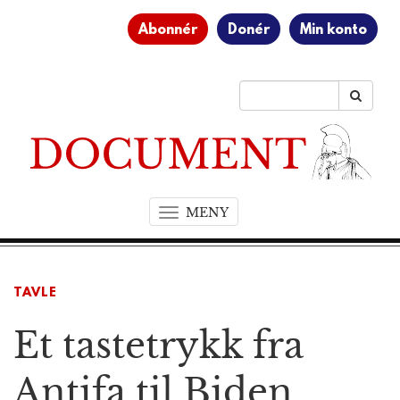
Abonnér
Donér
Min konto
MENY
T
o
g
g
TAVLE
l
e
Et tastetrykk fra
n
a
v
Antifa til Biden
i