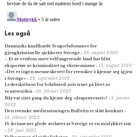
Les også
Danmarks knallharde fengselsdommer for
28. august 2020
gjengkriminelle sjokkerer Sverige
-
– Et av verdens mest velfungerende land har blitt
15. august 2019
eksportør av kriminalitet og ekstremisme
-
«Det er ingen menneskerett for svensker å kjenne seg igjen
29. september 2019
i Sverige»
-
Lederskribent for Schibsted-avis truet på livet av
10. februar 2020
venstresiden
-
4. januar
Når var siste gang du kjente deg «drapsstresset»?
-
2022
Den svenske mediesatsningen Bulletin er slått konkurs
-
18. februar 2022
IS-kvinnenes glede avslører at Sverige er en mislykket stat
28. juni 2021
-