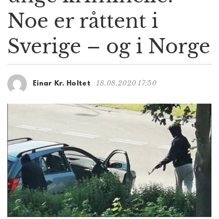
g
Noe er råttent i
a
t
Sverige – og i Norge
i
o
n
18.08.2020 17:50
Einar Kr. Holtet