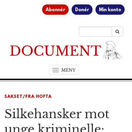
Abonnér
Donér
Min konto
MENY
T
o
g
g
SAKSET/FRA HOFTA
l
e
Silkehansker mot
n
a
v
unge kriminelle:
i