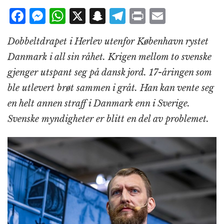
F
M
W
X
S
T
P
E
a
e
h
n
el
ri
m
Dobbeltdrapet i Herlev utenfor København rystet
c
ss
at
a
e
n
ai
Danmark i all sin råhet. Krigen mellom to svenske
e
e
s
p
g
t
l
gjenger utspant seg på dansk jord. 17-åringen som
b
n
A
c
r
ble utlevert brøt sammen i gråt. Han kan vente seg
o
g
p
h
a
en helt annen straff i Danmark enn i Sverige.
o
e
p
at
m
Svenske myndigheter er blitt en del av problemet.
k
r