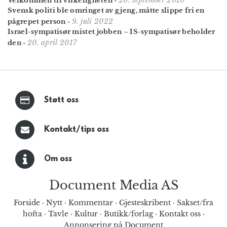
20. september 2010
Velkommen til virkeligheten
-
Svensk politi ble omringet av gjeng, måtte slippe fri en
9. juli 2022
pågrepet person
-
Israel-sympatisør mistet jobben – IS-sympatisør beholder
20. april 2017
den
-
Støtt oss
Kontakt/tips oss
Om oss
Document Media AS
Forside
·
Nytt
·
Kommentar
·
Gjesteskribent
·
Sakset/fra
hofta
·
Tavle
·
Kultur
·
Butikk/forlag
·
Kontakt oss
·
Annonsering på Document