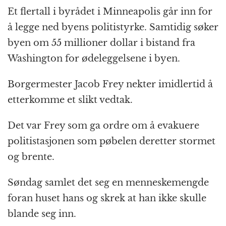
o
e
p
at
m
Et flertall i byrådet i Minneapolis går inn for
k
r
å legge ned byens politistyrke. Samtidig søker
byen om 55 millioner dollar i bistand fra
Washington for ødeleggelsene i byen.
Borgermester Jacob Frey nekter imidlertid å
etterkomme et slikt vedtak.
Det var Frey som ga ordre om å evakuere
politistasjonen som pøbelen deretter stormet
og brente.
Søndag samlet det seg en menneskemengde
foran huset hans og skrek at han ikke skulle
blande seg inn.