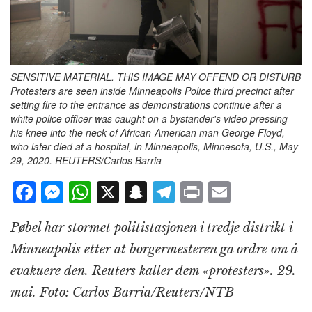
SENSITIVE MATERIAL. THIS IMAGE MAY OFFEND OR DISTURB
Protesters are seen inside Minneapolis Police third precinct after
setting fire to the entrance as demonstrations continue after a
white police officer was caught on a bystander's video pressing
his knee into the neck of African-American man George Floyd,
who later died at a hospital, in Minneapolis, Minnesota, U.S., May
29, 2020. REUTERS/Carlos Barria
F
M
W
X
S
T
P
E
a
e
h
n
el
ri
m
Pøbel har stormet politistasjonen i tredje distrikt i
c
ss
at
a
e
n
ai
Minneapolis etter at borgermesteren ga ordre om å
e
e
s
p
g
t
l
evakuere den. Reuters kaller dem «protesters». 29.
b
n
A
c
r
mai. Foto: Carlos Barria/Reuters/NTB
o
g
p
h
a