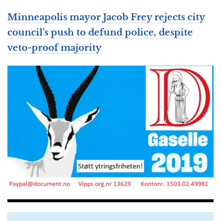
Minneapolis mayor Jacob Frey rejects city
council’s push to defund police, despite
veto-proof majority