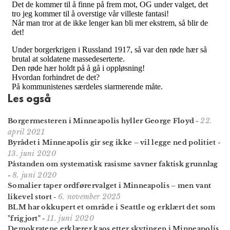
Les også
22.
Borgermesteren i Minneapolis hyller George Floyd
-
april 2021
Byrådet i Minneapolis gir seg ikke – vil legge ned politiet
-
13. juni 2020
Påstanden om systematisk rasisme savner faktisk grunnlag
8. juni 2020
-
Somalier taper ordførervalget i Minneapolis – men vant
6. november 2025
likevel stort
-
BLM har okkupert et område i Seattle og erklært det som
11. juni 2020
"frigjort"
-
Demokratene erklærer kaos etter skytingen i Minneapolis