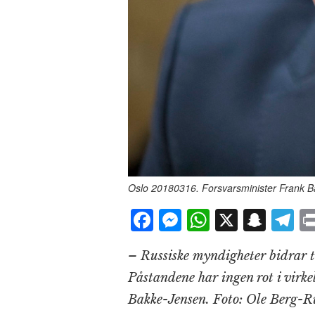
Oslo 20180316. Forsvarsminister Frank Ba
F
M
W
X
S
T
a
e
h
n
el
– Russiske myndigheter bidrar t
c
ss
at
a
e
Påstandene har ingen rot i virke
e
e
s
p
g
Bakke-Jensen.
Foto: Ole Berg-R
b
n
A
c
r