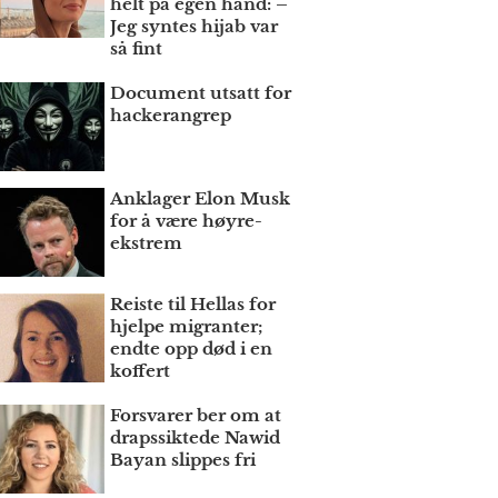
helt på egen hånd: –
Jeg syntes hijab var
så fint
Document utsatt for
hackerangrep
Anklager Elon Musk
for å være høyre­
ekstrem
Reiste til Hellas for
hjelpe migranter;
endte opp død i en
koffert
Forsvarer ber om at
draps­siktede Nawid
Bayan slippes fri