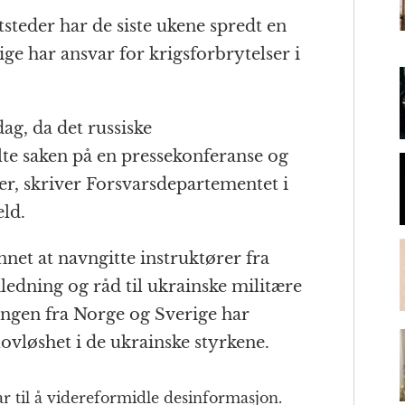
tsteder har de siste ukene spredt en
m
ge har ansvar for krigsforbrytelser i
ag, da det russiske
te saken på en pressekonferanse og
er, skriver Forsvarsdepartementet i
ld.
nnet at navngitte instruktører fra
ledning og råd til ukrainske militære
ringen fra Norge og Sverige har
ovløshet i de ukrainske styrkene.
r til å videreformidle desinformasjon.