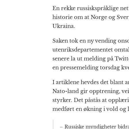
o
g
p
h
a
En rekke russiskspråklige net
o
e
p
at
historie om at Norge og Sveri
k
r
Ukraina.
Saken tok en ny vending onsd
utenriksdepartementet omtal
senere la ut melding på Twitt
en pressemelding torsdag kve
I artiklene hevdes det blant a
Nato-land gir opptrening, vei
styrker. Det påstås at opplæ
medført en økning i vold og l
– Russiske myndigheter bidra