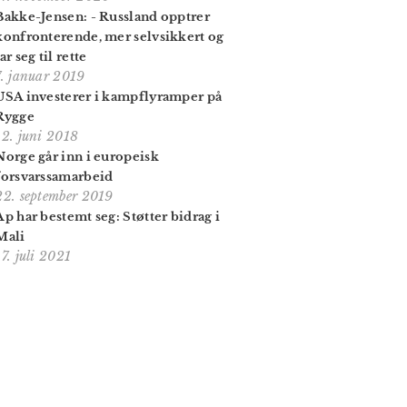
Bakke-Jensen: - Russland opptrer
konfronterende, mer selvsikkert og
tar seg til rette
7. januar 2019
USA investerer i kampflyramper på
Rygge
12. juni 2018
Norge går inn i europeisk
forsvarssamarbeid
22. september 2019
Ap har bestemt seg: Støtter bidrag i
Mali
17. juli 2021