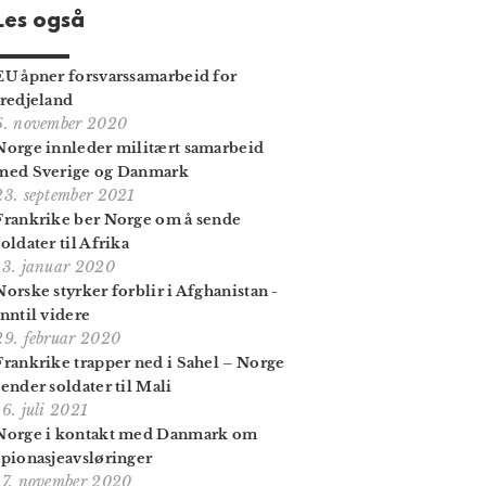
Les også
EU åpner forsvars­samarbeid for
tredje­land
6. november 2020
Norge innleder militært samarbeid
med Sverige og Danmark
23. september 2021
Frankrike ber Norge om å sende
soldater til Afrika
13. januar 2020
Norske styrker forblir i Afghanistan -
inntil videre
29. februar 2020
Frankrike trapper ned i Sahel – Norge
sender soldater til Mali
16. juli 2021
Norge i kontakt med Danmark om
spionasje­avsløringer
17. november 2020