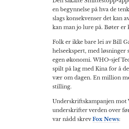
Den såkalte Smittestopp-appe
en begynnelse på hva de ten
slags konsekvenser det kan a
kan man jo lure på. Bøter er k
Folk er ikke bare lei av Bill 
helseekspert, med løsninger s
egen økonomi. WHO-sjef Te
spilt på lag med Kina for å d
vær om dagen. En million men
stilling.
Underskriftskampanjen mot 
underskrifter verden over før
var nådd skrev
Fox News
: