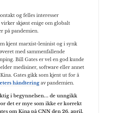
kontakt og felles interesser
virker skjønt enige om globalt
ger på pandemien.
m kjent marxist-leninist og i synk
kløveret med sammenfallende
inping. Bill Gates er vel en god kunde
jelder medisiner, software eller annet
 Kina. Gates gikk som kjent ut for å
eters håndtering
av pandemien.
iktig i begynnelsen… de unngikk
or det er mye som ikke er korrekt
 Gates om Kina på CNN den 26. april.