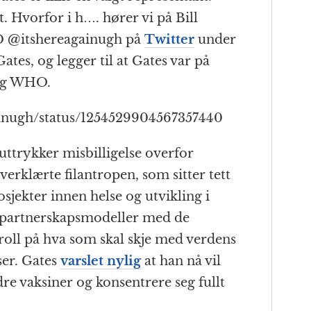
t. Hvorfor i h…. hører vi på Bill
TD @itshereagainugh på
Twitter
under
s, og legger til at Gates var på
 og WHO.
gainugh/status/1254529904567357440
ttrykker misbilligelse overfor
erklærte filantropen, som sitter tett
ekter innen helse og utvikling i
e partnerskapsmodeller med de
troll på hva som skal skje med verdens
ser. Gates
varslet nylig
at han nå vil
re vaksiner og konsentrere seg fullt