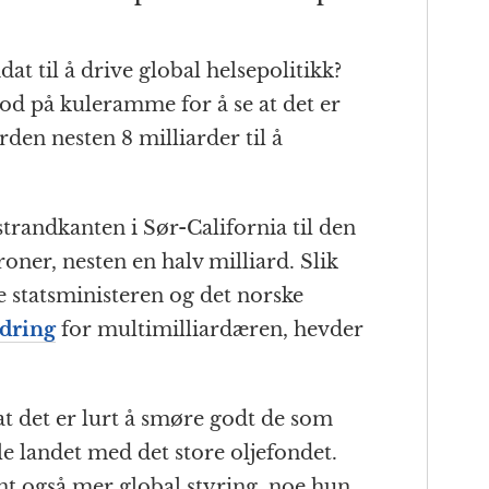
at til å drive global helsepolitikk?
god på kuleramme for å se at det er
orden nesten 8 milliarder til å
strandkanten i Sør-California til den
oner, nesten en halv milliard. Slik
e statsministeren og det norske
dring
for multimilliardæren, hevder
 at det er lurt å smøre godt de som
lle landet med det store oljefondet.
t også mer global styring, noe hun