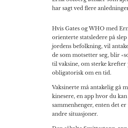
har sagt ved flere anledninger
Hvis Gates og WHO med Erna 
orienterte statsledere på sle
jordens befolkning, vil antak
de som motsetter seg, blir «sor
til vaksine, om sterke krefter
obligatorisk om en tid.
Vaksinerte må antakelig gå me
kinesere, en app hvor du kan v
sammenhenger, enten det er f
andre situasjoner.