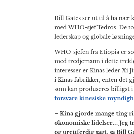
Bill Gates ser ut til å ha nær 
med WHO-sjef Tedros. De to 
lederskap og globale løsnin
WHO-sjefen fra Etiopia er so
med tredjemann i dette tre
interesser er Kinas leder Xi J
i Kinas fabrikker, enten det g
som kan produseres billigst i
forsvare kinesiske myndigh
– Kina gjorde mange ting r
økonomiske lidelser… Jeg tr
og urettferdig sagt, sa Bill