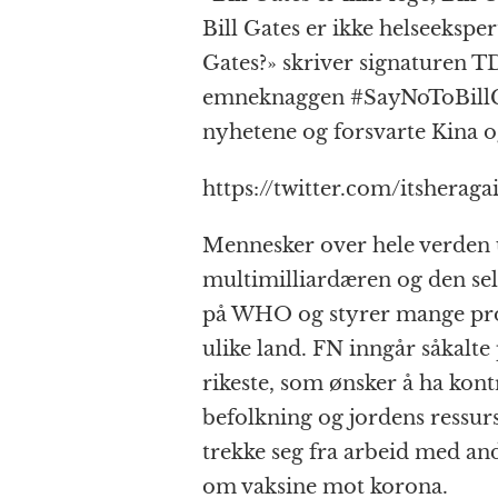
Bill Gates er ikke helseeksper
Gates?» skriver signaturen 
emneknaggen #SayNoToBillGate
nyhetene og forsvarte Kina
https://twitter.com/itshera
Mennesker over hele verden u
multimilliardæren og den selv
på WHO og styrer mange prosj
ulike land. FN inngår såkalt
rikeste, som ønsker å ha kon
befolkning og jordens ressur
trekke seg fra arbeid med and
om vaksine mot korona.