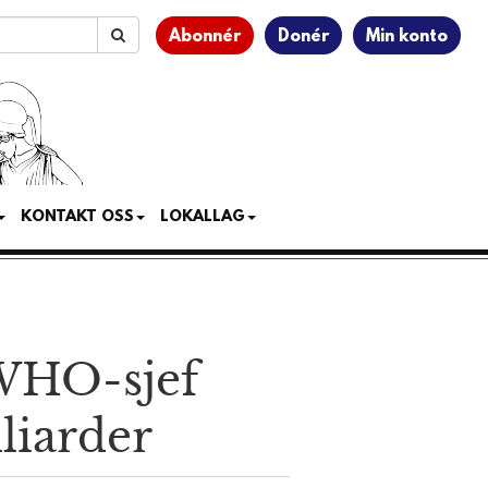
Abonnér
Donér
Min konto
KONTAKT OSS
LOKALLAG
 WHO-sjef
liarder