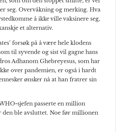
n, som om den stoppet smitte, er vel
ker seg. Overvåkning og merking. Hva
vstedkomme å ikke ville vaksinere seg,
anskje et alternativ.
Gates’ forsøk på å være hele klodens
om til syvende og sist vil gagne hans
dros Adhanom Ghebreyesus, som har
ekke over pandemien, er også i hardt
nesker ønsker nå at han fratrer sin
WHO-sjefen passerte en million
 den ble avsluttet. Noe før millionen