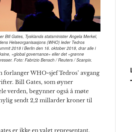
 Bill Gates, Tysklands statsminister Angela Merkel,
rdens Helseorganisasjons (WHO) leder Tedros
mit 2018 i Berlin den 16. oktober 2018, drar alle i
ksine, «global governance» eller det «grønne
eresser. Foto: Fabrizio Bensch / Reuters / Scanpix.
m forlanger WHO-sjef Tedros’ avgang
ifter. Bill Gates, som øyner
ele verden, begynner også å møte
ylig sendt 2,2 millarder kroner til
Gates er ikke en valgt representant.