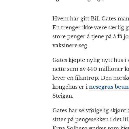
Hvem har gitt Bill Gates mand
En trenger ikke være særlig 
store penger å tjene på å få j
vaksinere seg.
Gates kjøpte nylig nytt hus i 
nette sum av 440 millioner kr
lever en filantrop. Den norsk
kongehus er i
nesegrus beun
Steigan.
Gates har selvfølgelig skjønt
sitter på pengesekken i det li
Erna Solberg ønsker som kjen