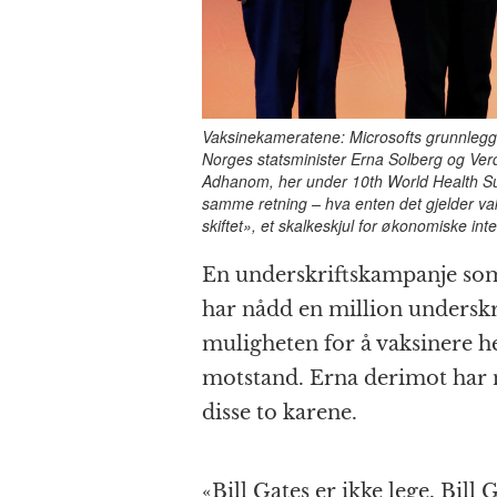
Vaksinekameratene: Microsofts grunnlegger
Norges statsminister Erna Solberg og Ve
Adhanom, her under 10th World Health Sum
samme retning – hva enten det gjelder va
skiftet», et skalkeskjul for økonomiske int
En underskriftskampanje so
har nådd en million underskr
muligheten for å vaksinere h
motstand. Erna derimot har n
disse to karene.
«Bill Gates er ikke lege, Bill 