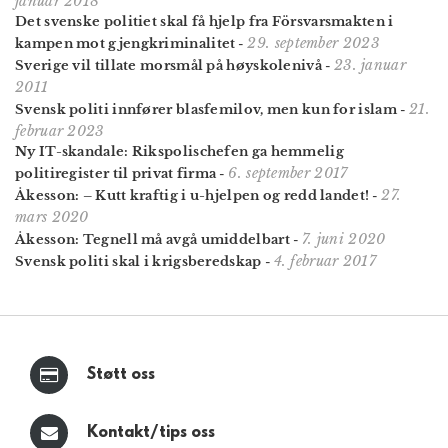
januar 2018
Det svenske politiet skal få hjelp fra Försvarsmakten i
29. september 2023
kampen mot gjengkriminalitet
-
23. januar
Sverige vil tillate morsmål på høyskolenivå
-
2011
21.
Svensk politi innfører blasfemilov, men kun for islam
-
februar 2023
Ny IT-skandale: Rikspolischefen ga hemmelig
6. september 2017
politiregister til privat firma
-
27.
Åkesson: – Kutt kraftig i u-hjelpen og redd landet!
-
mars 2020
7. juni 2020
Åkesson: Tegnell må avgå umiddelbart
-
4. februar 2017
Svensk politi skal i krigsberedskap
-
Støtt oss
Kontakt/tips oss