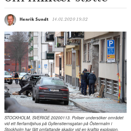
g
a
t
14.01.2020 19:32
Henrik Sundt
i
o
n
STOCKHOLM, SVERIGE 20200113. Poliser undersöker området
vid ett flerfamiljshus på Gyllenstiernsgatan på Östermalm i
Stockholm har fått omfattande skador vid en kraftig explosion.