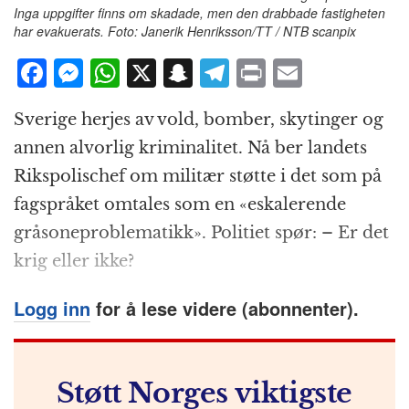
Inga uppgifter finns om skadade, men den drabbade fastigheten
har evakuerats. Foto: Janerik Henriksson/TT / NTB scanpix
F
M
W
X
S
T
P
E
a
e
h
n
el
ri
m
Sverige herjes av vold, bomber, skytinger og
c
ss
at
a
e
n
ai
annen alvorlig kriminalitet. Nå ber landets
e
e
s
p
g
t
l
Rikspolischef om militær støtte i det som på
b
n
A
c
r
fagspråket omtales som en «eskalerende
o
g
p
h
a
gråsoneproblematikk». Politiet spør: – Er det
o
e
p
at
m
krig eller ikke?
k
r
Logg inn
for å lese videre (abonnenter).
Støtt Norges viktigste