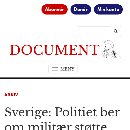
Abonnér
Donér
Min konto
MENY
T
o
g
g
ARKIV
l
e
Sverige: Politiet ber
n
a
v
om militær støtte
i