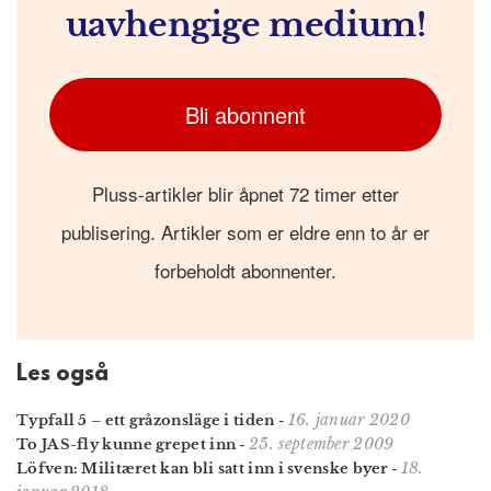
uavhengige medium!
Bli abonnent
Pluss-artikler blir åpnet 72 timer etter
publisering. Artikler som er eldre enn to år er
forbeholdt abonnenter.
Les også
16. januar 2020
Typfall 5 – ett gråzonsläge i tiden
-
25. september 2009
To JAS-fly kunne grepet inn
-
18.
Löfven: Militæret kan bli satt inn i svenske byer
-