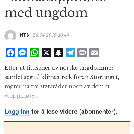
g
med ungdom
a
t
i
o
29.04.2019 10:44
NTB
n
F
M
W
X
S
T
P
E
a
e
h
n
el
ri
m
Etter at titusener av norske ungdommer
c
ss
at
a
e
n
ai
samlet seg til klimastreik foran Stortinget,
e
e
s
p
g
t
l
møter nå tre statsråder noen av dem til
b
n
A
c
r
«toppmøte».
o
g
p
h
a
o
e
p
at
m
Logg inn
for å lese videre (abonnenter).
k
r