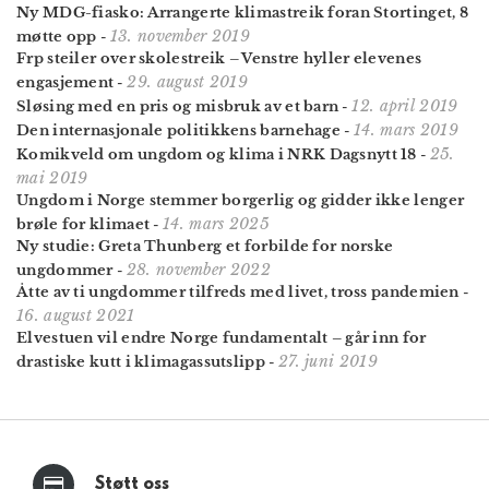
Ny MDG-fiasko: Arrangerte klimastreik foran Stortinget, 8
13. november 2019
møtte opp
-
Frp steiler over skolestreik – Venstre hyller elevenes
29. august 2019
engasjement
-
12. april 2019
Sløsing med en pris og misbruk av et barn
-
14. mars 2019
Den inter­nasjonale politikkens barnehage
-
25.
Komikveld om ungdom og klima i NRK Dagsnytt 18
-
mai 2019
Ungdom i Norge stemmer borgerlig og gidder ikke lenger
14. mars 2025
brøle for klimaet
-
Ny studie: Greta Thunberg et forbilde for norske
28. november 2022
ungdommer
-
Åtte av ti ungdommer tilfreds med livet, tross pandemien
-
16. august 2021
Elvestuen vil endre Norge fundamentalt – går inn for
27. juni 2019
drastiske kutt i klimagassutslipp
-
Støtt oss