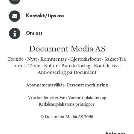
Kontakt/tips oss
Om oss
Document Media AS
Forside
·
Nytt
·
Kommentar
·
Gjesteskribent
·
Sakset/fra
hofta
·
Tavle
·
Kultur
·
Butikk/forlag
·
Kontakt oss
·
Annonsering på Document
Abonnementsvilkår
·
Personvernerklæring
Vi arbeider etter
Vær Varsom-plakaten
og
Redaktørplakatens
prinsipper.
© Document Media AS 2026