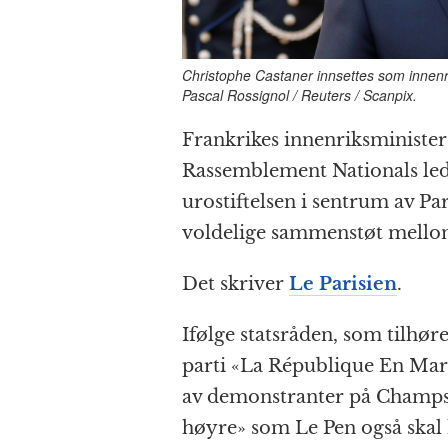
Christophe Castaner innsettes som innenri
Pascal Rossignol / Reuters / Scanpix.
Frankrikes innenriksminister
Rassemblement Nationals lede
urostiftelsen i sentrum av Pa
voldelige sammenstøt mellom
Det skriver
Le Parisien
.
Ifølge statsråden, som tilh
parti «La République En Marc
av demonstranter på Champs-
høyre» som Le Pen også skal h