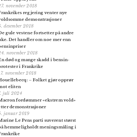
27. november 2018
Frankrikes regjering venter nye
voldsomme demonstrasjoner
6. desember 2018
De gule vestene fortsetter på andre
uke. Det handler om noe mer enn
bensinpriser
24. november 2018
En død og mange skadd i bensin­
protester i Frankrike
17. november 2018
Houellebecq: – Folket gjør opprør
mot eliten
7. juli 2024
Macron fordømmer «ekstrem vold»
etter demonstrasjoner
5. januar 2019
Marine Le Pens parti suverent størst
på hemmelig­holdt menings­måling i
Frankrike