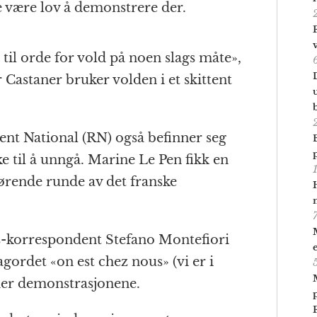
e være lov å demonstrere der.
t til orde for vold på noen slags måte»,
Castaner bruker volden i et skittent
nt National (RN) også befinner seg
kke til å unngå. Marine Le Pen fikk en
ørende runde av det franske
s-korrespondent Stefano Montefiori
gordet «on est chez nous» (vi er i
der demonstrasjonene.