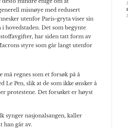
ke desto mindre enige om at
 generell misnøye med redusert
nesker utenfor Paris-gryta viser sin
en i hovedstaden. Det som begynte
toffavgifter, har siden tatt form av
acrons styre som går langt utenfor
se må regnes som et forsøk på å
 Le Pen, slik at de som ikke ønsker å
er protestene. Det forsøket er høyst
lk synger nasjonalsangen, kaller
t han går av.