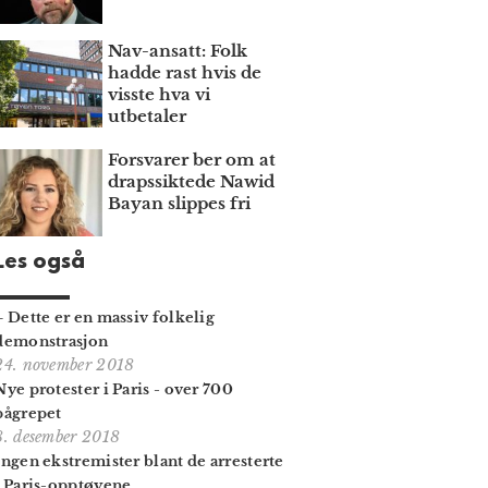
Nav-ansatt: Folk
hadde rast hvis de
visste hva vi
utbetaler
Forsvarer ber om at
draps­siktede Nawid
Bayan slippes fri
Les også
– Dette er en massiv folkelig
demonstrasjon
24. november 2018
Nye protester i Paris - over 700
pågrepet
8. desember 2018
Ingen ekstremister blant de arresterte
i Paris-opptøyene