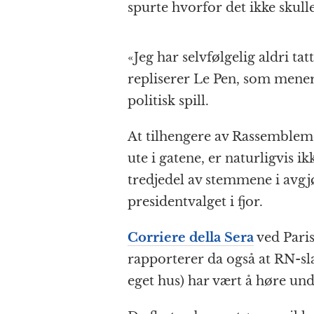
spurte hvorfor det ikke skull
«Jeg har selvfølgelig aldri tat
repliserer Le Pen, som mener 
politisk spill.
At tilhengere av Rassembleme
ute i gatene, er naturligvis i
tredjedel av stemmene i avgj
presidentvalget i fjor.
Corriere della Sera
ved Pari
rapporterer da også at RN-sla
eget hus) har vært å høre un