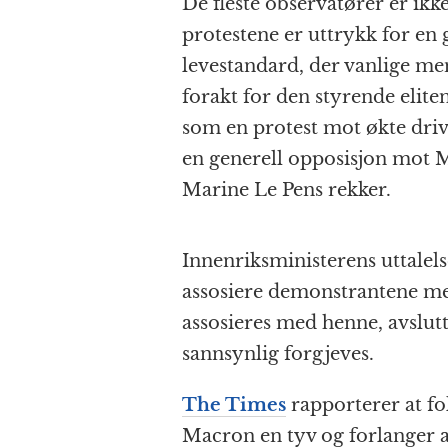
De fleste observatører er ik
protestene er uttrykk for en
levestandard, der vanlige men
forakt for den styrende elit
som en protest mot økte drivs
en generell opposisjon mot M
Marine Le Pens rekker.
Innenriksministerens uttalel
assosiere demonstrantene med
assosieres med henne, avslutt
sannsynlig forgjeves.
The Times
rapporterer at fo
Macron en tyv og forlanger a