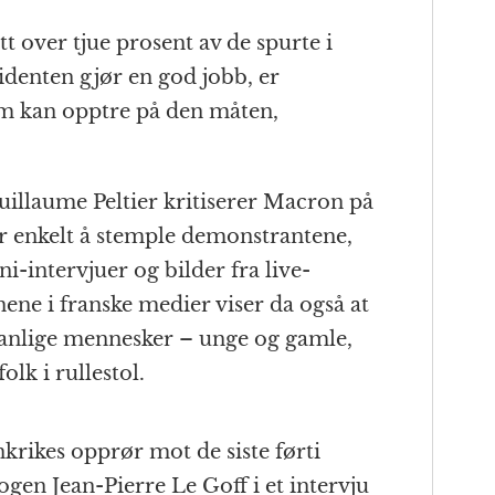
tt over tjue prosent av de spurte i
denten gjør en god jobb, er
m kan opptre på den måten,
illaume Peltier kritiserer Macron på
for enkelt å stemple demonstrantene,
ni-intervjuer og bilder fra live-
ne i franske medier viser da også at
anlige mennesker – unge og gamle,
lk i rullestol.
nkrikes opprør mot de siste førti
logen Jean-Pierre Le Goff i et intervju