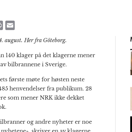
P
E
ri
m
14. august. Her fra Göteborg.
n
ai
t
l
inn 140 klager på det klagerne mener
v bilbrannene i Sverige.
m
ets første møte for høsten neste
485 henvendelser fra publikum. 28
agere som mener NRK ikke dekket
ok.
bilbranner og andre nyheter er noe
 nyhetene», skriver en av klagerne.