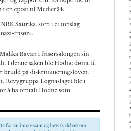
jer og rapporterte fortløpende til
an i en epost til Medier24.
 NRK Satiriks, som i et innslag
azi-frisør».
Malika Bayan i frisørsalongen sin
ab. I denne saken ble Hodne dømt til
for brudd på diskrimineringsloven.
tt. Revygruppa Løgnaslaget ble i
 for å ha omtalt Hodne som
tte for en interessant og høvisk debatt om