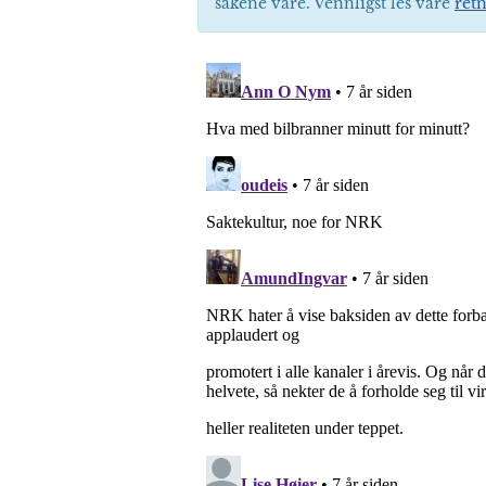
sakene våre. Vennligst les våre
retn