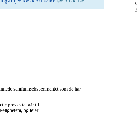
ingslinjer for debattskikk
før du deltar.