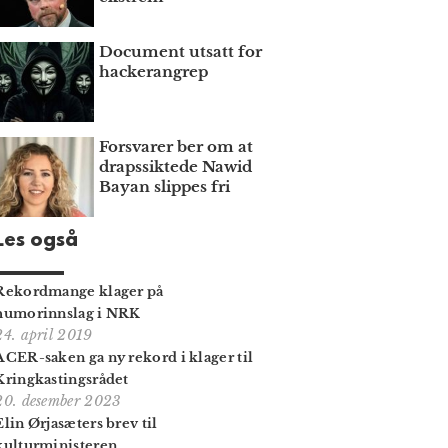
Document utsatt for
hackerangrep
Forsvarer ber om at
draps­siktede Nawid
Bayan slippes fri
Les også
Rekordmange klager på
humorinnslag i NRK
24. april 2019
ACER-saken ga ny rekord i klager til
Kringkastingsrådet
20. desember 2023
Elin Ørjasæters brev til
kulturministeren