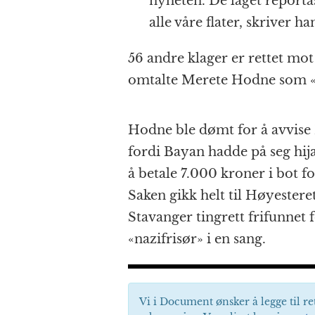
nyheten. De laget reportas
alle våre flater, skriver h
56 andre klager er rettet mot
omtalte Merete Hodne som «n
Hodne ble dømt for å avvise 
fordi Bayan hadde på seg hij
å betale 7.000 kroner i bot 
Saken gikk helt til Høyestere
Stavanger tingrett frifunnet
«nazifrisør» i en sang.
Vi i Document ønsker å legge til re