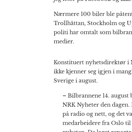
Nærmere 100 biler ble påtent
Trollhättan, Stockholm og Upp
politi har omtalt som bilbra
medier.
Konstituert nyhetsdirektør i 
ikke kjenner seg igjen i man
Sverige i august.
– Bilbrannene 14. august 
NRK Nyheter den dagen. 
på radio og nett, og det v
medarbeidere fra Oslo til