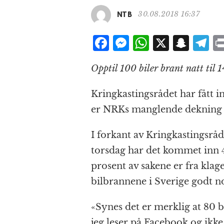
30.08.2018 16:37
NTB
F
M
W
X
S
T
a
e
h
n
el
Opptil 100 biler brant natt til 
c
ss
at
a
e
e
e
s
p
g
Kringkastingsrådet har fått 
b
n
A
c
r
er NRKs manglende dekning a
o
g
p
h
a
o
e
p
at
I forkant av Kringkastingsråd
torsdag har det kommet inn 
k
r
prosent av sakene er fra kl
bilbrannene i Sverige godt n
«Synes det er merklig at 80 
jeg leser på Facebook og ikke