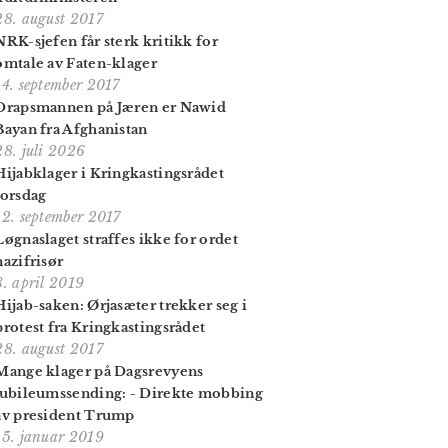
28. august 2017
NRK-sjefen får sterk kritikk for
omtale av Faten-klager
14. september 2017
Drapsmannen på Jæren er Nawid
Bayan fra Afghanistan
28. juli 2026
Hijabklager i Kringkastingsrådet
torsdag
12. september 2017
Løgnaslaget straffes ikke for ordet
nazifrisør
8. april 2019
Hijab-saken: Ørjasæter trekker seg i
protest fra Kringkastingsrådet
28. august 2017
Mange klager på Dagsrevyens
jubileumssending: - Direkte mobbing
av president Trump
15. januar 2019