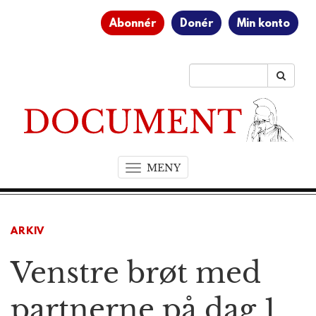
Abonnér
Donér
Min konto
MENY
T
o
g
g
ARKIV
l
e
Venstre brøt med
n
a
v
partnerne på dag 1
i