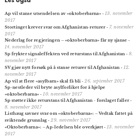
Les også
13. november
Ap vil stanse utsendelsen av «oktoberbarna»
-
2017
7. november
Stortinget krever svar om Afghanistan-returer
-
2017
Nederlag for regjeringen – «oktoberbarna» får ny sjanse
-
14. november 2017
8.
Sp frykter signaleffekten ved returstans til Afghanistan
-
november 2017
12.
SV gjør nytt forsøk på å stanse returer til Afghanistan
-
november 2017
26. september 2017
Ap vil at flere «asylbarn» skal få bli
-
Sp-nestleder vil bryte asylforliket for å hjelpe
10. november 2017
«oktoberbarna»
-
Sp støtter ikke returstans til Afghanistan - forslaget faller
-
8. november 2017
Listhaug savner svar om «oktoberbarna»: – Vedtak fattet på
29. november 2017
sviktende grunnlag
-
13. november
«Oktoberbarna»: – Ap-ledelsen ble overkjørt
-
2017