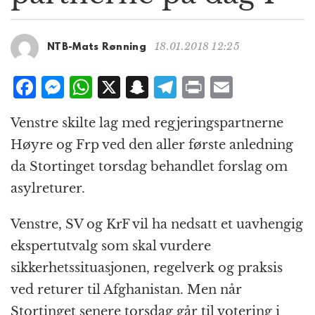
g
a
t
18.01.2018 12:25
NTB-Mats Rønning
i
o
F
M
W
X
S
T
P
E
n
a
e
h
n
el
ri
m
Venstre skilte lag med regjeringspartnerne
c
ss
at
a
e
n
ai
Høyre og Frp ved den aller første anledning
e
e
s
p
g
t
l
da Stortinget torsdag behandlet forslag om
b
n
A
c
r
asylreturer.
o
g
p
h
a
o
e
p
at
m
Venstre, SV og KrF vil ha nedsatt et uavhengig
k
r
ekspertutvalg som skal vurdere
sikkerhetssituasjonen, regelverk og praksis
ved returer til Afghanistan. Men når
Stortinget senere torsdag går til votering i