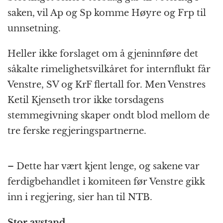
saken, vil Ap og Sp komme Høyre og Frp til
unnsetning.
Heller ikke forslaget om å gjeninnføre det
såkalte rimelighetsvilkåret for internflukt får
Venstre, SV og KrF flertall for. Men Venstres
Ketil Kjenseth tror ikke torsdagens
stemmegivning skaper ondt blod mellom de
tre ferske regjeringspartnerne.
– Dette har vært kjent lenge, og sakene var
ferdigbehandlet i komiteen før Venstre gikk
inn i regjering, sier han til NTB.
Stor avstand