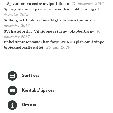
11. november 2017
– Sp vurderer å endre asylpolitikken
-
4.
Sp på glid i synet på å la ureturnerbare jobbe lovlig
-
desember 2019
11.
Solberg: – Uklokt å stanse Afghanistan-returene
-
november 2017
6.
SVs hasteforslag: Vil stoppe retur av «oktoberbarn»
-
november 2017
Enkeltrepresentanter kan forpurre KrFs plan om å vippe
25. mai 2020
bioteknologiflertallet
-
Støtt oss
Kontakt/tips oss
Om oss