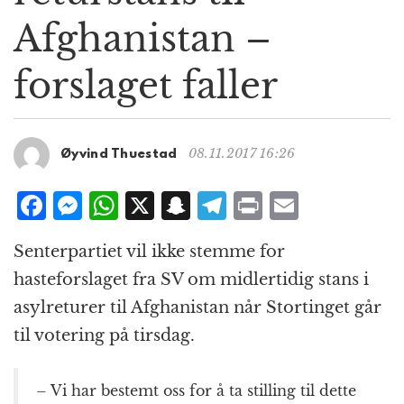
g
Afghanistan –
a
t
forslaget faller
i
o
n
08.11.2017 16:26
Øyvind Thuestad
F
M
W
X
S
T
P
E
a
e
h
n
el
ri
m
Senterpartiet vil ikke stemme for
c
ss
at
a
e
n
ai
hasteforslaget fra SV om midlertidig stans i
e
e
s
p
g
t
l
asylreturer til Afghanistan når Stortinget går
b
n
A
c
r
til votering på tirsdag.
o
g
p
h
a
o
e
p
at
m
– Vi har bestemt oss for å ta stilling til dette