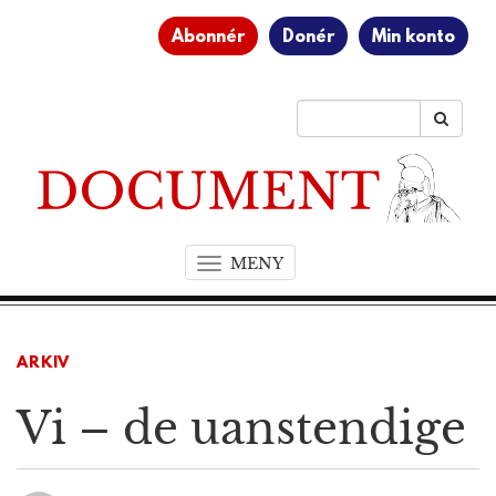
Abonnér
Donér
Min konto
MENY
T
o
g
g
ARKIV
l
e
Vi – de uanstendige
n
a
v
i