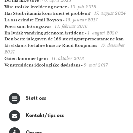
6. april 2023
Du må ikke sove!
-
10. juli 2018
Våre trolske kvelder og netter
-
17. august 2024
Har Storbritannia konstruert et problem?
-
15. januar 2017
La oss erindre Emil Boyson
-
11. februar 2016
Poesi som høringssvar
-
1. august 2020
En lyrisk vandring gjennom årstidene
-
Den beste julegaven de 169 stortings­representantene kan
17. desember
få: «Islams forfalne hus» av Ruud Koopmans
-
2021
11. oktober 2013
Gaten kommer hjem
-
9. mai 2017
Venstresidens ideologiske dødsdans
-
Støtt oss
Kontakt/tips oss