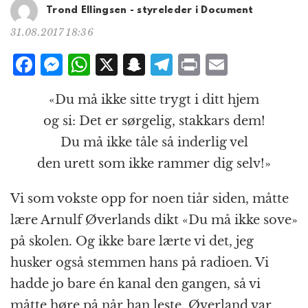
g
Trond Ellingsen - styreleder i Document
a
31.08.2017 18:36
t
i
F
M
W
X
S
T
P
E
o
a
e
h
n
el
ri
m
n
«Du må ikke sitte trygt i ditt hjem
c
ss
at
a
e
n
ai
og si: Det er sørgelig, stakkars dem!
e
e
s
p
g
t
l
Du må ikke tåle så inderlig vel
b
n
A
c
r
den urett som ikke rammer dig selv!»
o
g
p
h
a
o
e
p
at
m
Vi som vokste opp for noen tiår siden, måtte
k
r
lære Arnulf Øverlands dikt «Du må ikke sove»
på skolen. Og ikke bare lærte vi det, jeg
husker også stemmen hans på radioen. Vi
hadde jo bare én kanal den gangen, så vi
måtte høre på når han leste. Øverland var