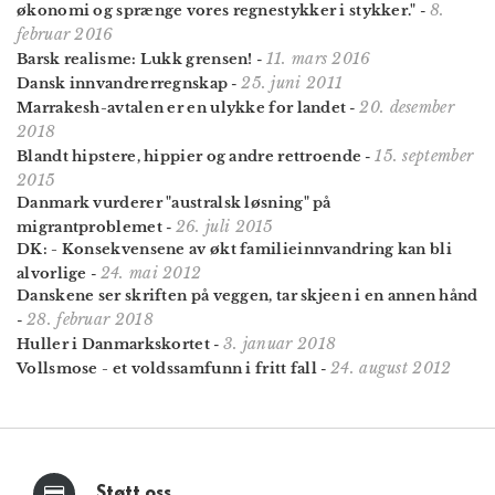
8.
økonomi og sprænge vores regnestykker i stykker."
-
februar 2016
11. mars 2016
Barsk realisme: Lukk grensen!
-
25. juni 2011
Dansk innvandrerregnskap
-
20. desember
Marrakesh-avtalen er en ulykke for landet
-
2018
15. september
Blandt hipstere, hippier og andre rettroende
-
2015
Danmark vurderer "australsk løsning" på
26. juli 2015
migrantproblemet
-
DK: - Konsekvensene av økt familieinnvandring kan bli
24. mai 2012
alvorlige
-
Danskene ser skriften på veggen, tar skjeen i en annen hånd
28. februar 2018
-
3. januar 2018
Huller i Danmarkskortet
-
24. august 2012
Vollsmose - et voldssamfunn i fritt fall
-
Støtt oss