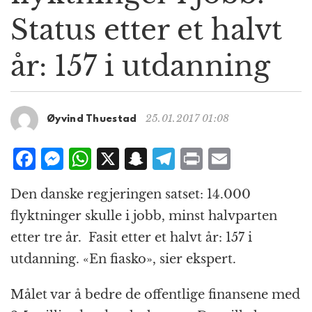
g
Status etter et halvt
a
t
år: 157 i utdanning
i
o
n
25.01.2017 01:08
Øyvind Thuestad
F
M
W
X
S
T
P
E
a
e
h
n
el
ri
m
Den danske regjeringen satset: 14.000
c
ss
at
a
e
n
ai
flyktninger skulle i jobb, minst halvparten
e
e
s
p
g
t
l
etter tre år. Fasit etter et halvt år: 157 i
b
n
A
c
r
utdanning. «En fiasko», sier ekspert.
o
g
p
h
a
o
e
p
at
m
Målet var å bedre de offentlige finansene med