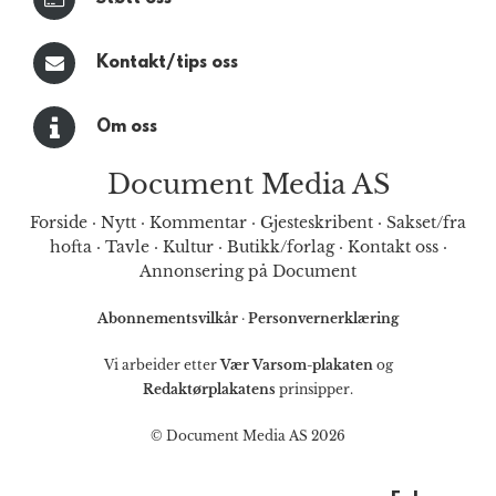
Kontakt/tips oss
Om oss
Document Media AS
Forside
·
Nytt
·
Kommentar
·
Gjesteskribent
·
Sakset/fra
hofta
·
Tavle
·
Kultur
·
Butikk/forlag
·
Kontakt oss
·
Annonsering på Document
Abonnementsvilkår
·
Personvernerklæring
Vi arbeider etter
Vær Varsom-plakaten
og
Redaktørplakatens
prinsipper.
© Document Media AS 2026