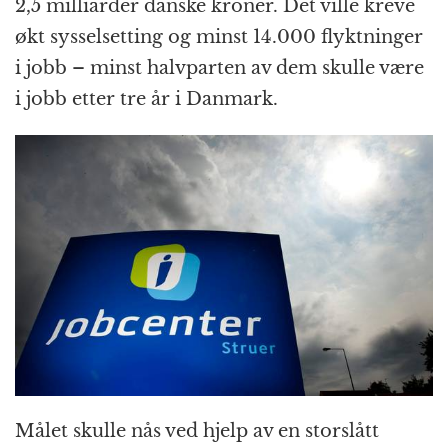
k
r
2,5 milliarder danske kroner. Det ville kreve
økt sysselsetting og minst 14.000 flyktninger
i jobb – minst halvparten av dem skulle være
i jobb etter tre år i Danmark.
Målet skulle nås ved hjelp av en storslått