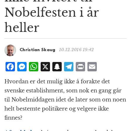
g
Nobelfesten i år
a
t
heller
i
o
n
10.12.2016 19:42
Christian Skaug
F
M
W
X
S
T
P
E
a
e
h
n
el
ri
m
Hvordan er det mulig ikke å forakte det
c
ss
at
a
e
n
ai
svenske establishment, som nok en gang går
e
e
s
p
g
t
l
til Nobelmiddagen idet de later som om noen
b
n
A
c
r
helt bestemte politikere og velgere ikke
o
g
p
h
a
finnes?
o
e
p
at
m