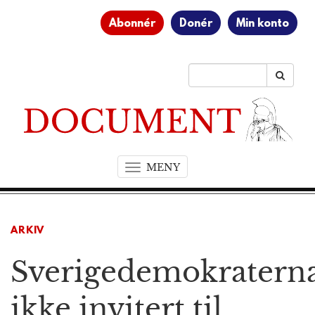
Abonnér
Donér
Min konto
MENY
T
o
g
g
ARKIV
l
e
Sverigedemokratern
n
a
v
ikke invitert til
i