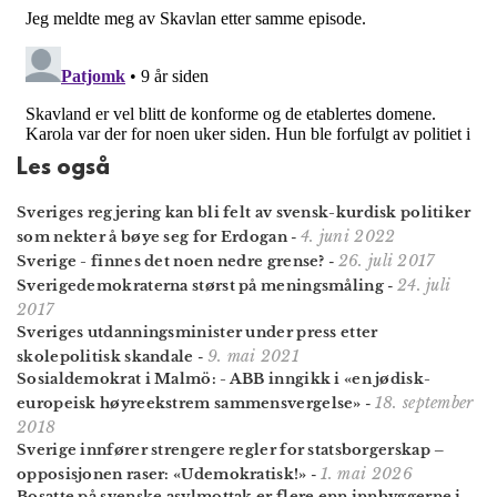
Les også
Sveriges regjering kan bli felt av svensk-kurdisk politiker
4. juni 2022
som nekter å bøye seg for Erdogan
-
26. juli 2017
Sverige - finnes det noen nedre grense?
-
24. juli
Sverigedemokraterna størst på meningsmåling
-
2017
Sveriges utdannings­minister under press etter
9. mai 2021
skolepolitisk skandale
-
Sosialdemokrat i Malmö: - ABB inngikk i «en jødisk-
18. september
europeisk høyreekstrem sammen­svergelse»
-
2018
Sverige innfører streng­ere regler for stats­borger­skap –
1. mai 2026
opposi­sjonen raser: «Udemo­kratisk!»
-
Bosatte på svenske asylmottak er flere enn innbyggerne i