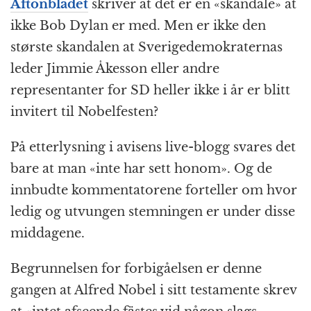
k
r
Aftonbladet
skriver at det er en «skandale» at
ikke Bob Dylan er med. Men er ikke den
største skandalen at Sverigedemokraternas
leder Jimmie Åkesson eller andre
representanter for SD heller ikke i år er blitt
invitert til Nobelfesten?
På etterlysning i avisens live-blogg svares det
bare at man «inte har sett honom». Og de
innbudte kommentatorene forteller om hvor
ledig og utvungen stemningen er under disse
middagene.
Begrunnelsen for forbigåelsen er denne
gangen at Alfred Nobel i sitt testamente skrev