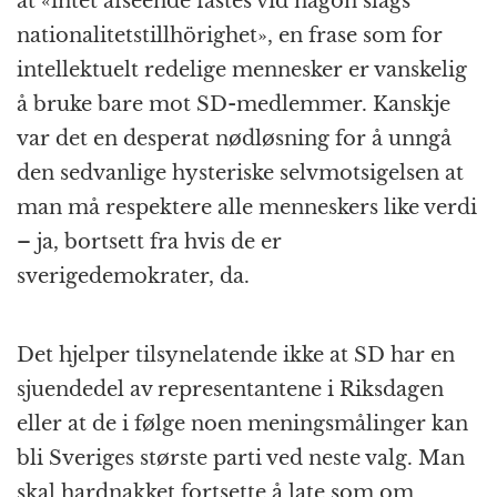
at «intet afseende fästes vid någon slags
nationalitetstillhörighet», en frase som for
intellektuelt redelige mennesker er vanskelig
å bruke bare mot SD-medlemmer. Kanskje
var det en desperat nødløsning for å unngå
den sedvanlige hysteriske selvmotsigelsen at
man må respektere alle menneskers like verdi
– ja, bortsett fra hvis de er
sverigedemokrater, da.
Det hjelper tilsynelatende ikke at SD har en
sjuendedel av representantene i Riksdagen
eller at de i følge noen meningsmålinger kan
bli Sveriges største parti ved neste valg. Man
skal hardnakket fortsette å late som om