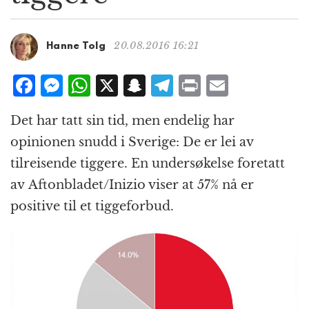
g
a
t
20.08.2016 16:21
Hanne Tolg
i
o
F
M
W
X
S
T
P
E
n
a
e
h
n
el
ri
m
Det har tatt sin tid, men endelig har
c
ss
at
a
e
n
ai
opinionen snudd i Sverige: De er lei av
e
e
s
p
g
t
l
tilreisende tiggere. En undersøkelse foretatt
b
n
A
c
r
av Aftonbladet/Inizio viser at 57% nå er
o
g
p
h
a
positive til et tiggeforbud.
o
e
p
at
m
k
r