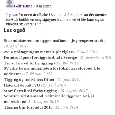
Les også
Statsministeren om tigger-mafiaen: - Jeg reagerer sterkt
-
19. april 2017
4. mai 2014
Av- og påtagning av mentale plexiglass
-
17. desember 2018
Domstol åpner for tiggeforbud i Sverige
-
12. juli 2012
Tre av fire vil forby tigging
-
SV ville fjerne muligheten for lokalt tigge­forbud, ble
17. februar 2023
nedstemt
-
15. juni 2014
Tigging og individets frihet
-
27. juni 2014
Hatefull debatt i VG
-
16. august 2017
Stort flertall vil forby tigging
-
Venstre i Kristiansand: Kriminelle tiggere?! Nei, så
5. august 2019
overraskende!
-
11. juni 2014
Tigging blir forbudt i 2015
-