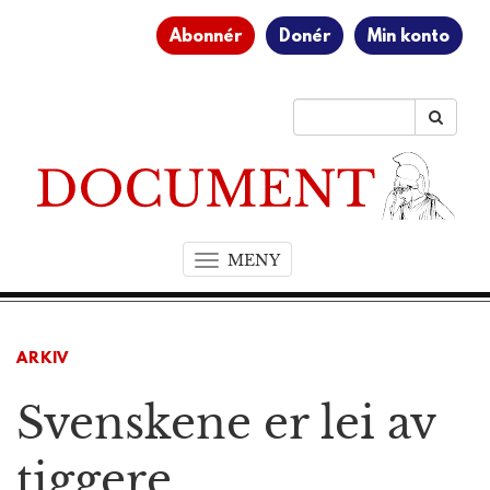
Abonnér
Donér
Min konto
MENY
T
o
g
g
ARKIV
l
e
Svenskene er lei av
n
a
v
tiggere
i