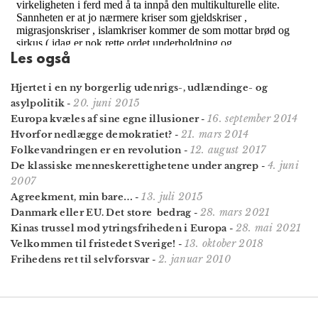
Les også
Hjertet i en ny borgerlig udenrigs-, udlændinge- og
20. juni 2015
asylpolitik
-
16. september 2014
Europa kvæles af sine egne illusioner
-
21. mars 2014
Hvorfor nedlægge demokratiet?
-
12. august 2017
Folkevandringen er en revolution
-
4. juni
De klassiske menneskerettighetene under angrep
-
2007
13. juli 2015
Agreekment, min bare…
-
28. mars 2021
Danmark eller EU. Det store bedrag
-
28. mai 2021
Kinas trussel mod ytringsfriheden i Europa
-
13. oktober 2018
Velkommen til fristedet Sverige!
-
2. januar 2010
Frihedens ret til selvforsvar
-