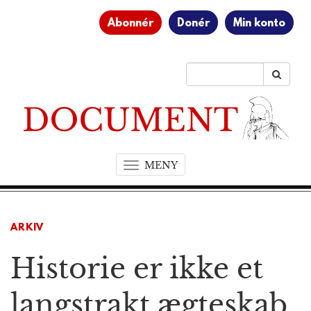
Abonnér
Donér
Min konto
MENY
T
o
g
g
ARKIV
l
e
Historie er ikke et
n
a
v
langstrakt ægteskab,
i