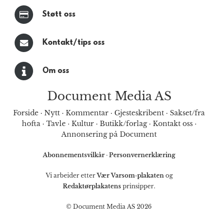
Støtt oss
Kontakt/tips oss
Om oss
Document Media AS
Forside
·
Nytt
·
Kommentar
·
Gjesteskribent
·
Sakset/fra
hofta
·
Tavle
·
Kultur
·
Butikk/forlag
·
Kontakt oss
·
Annonsering på Document
Abonnementsvilkår
·
Personvernerklæring
Vi arbeider etter
Vær Varsom-plakaten
og
Redaktørplakatens
prinsipper.
© Document Media AS 2026