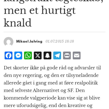
g
men et hurtigt
a
t
knald
i
o
n
01.07.2015 18:18
Mikael Jalving
F
M
W
X
S
T
P
E
a
e
h
n
el
ri
m
Det skorter ikke på gode råd og advarsler til
c
ss
at
a
e
n
ai
den nye regering, og den er tilsyneladende
e
e
s
p
g
t
l
allerede gået i gang med at føre realpolitik
b
n
A
c
r
med selveste Alternativet og SF. Den
o
g
p
h
a
kommende valgperiode kan vise sig at blive
o
e
p
at
m
mere uforudsigelig, end den kreative og