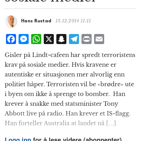
g
a
t
15.12.2014 11:11
Hans Rustad
i
o
F
M
W
X
S
T
P
E
n
a
e
h
n
el
ri
m
Gisler på Lindt-cafeen har spredt terroristens
c
ss
at
a
e
n
ai
krav på sosiale medier. Hvis kravene er
e
e
s
p
g
t
l
autentiske er situasjonen mer alvorlig enn
b
n
A
c
r
politiet håper. Terroristen vil be «brødre» ute
o
g
p
h
a
i byen om ikke å sprenge to bomber. Han
o
e
p
at
m
krever å snakke med statsminister Tony
k
r
Abbott live på radio. Han krever et IS-flagg.
Han forteller Australia at landet nå […]
Logg inn
for å lese videre (abonnenter).