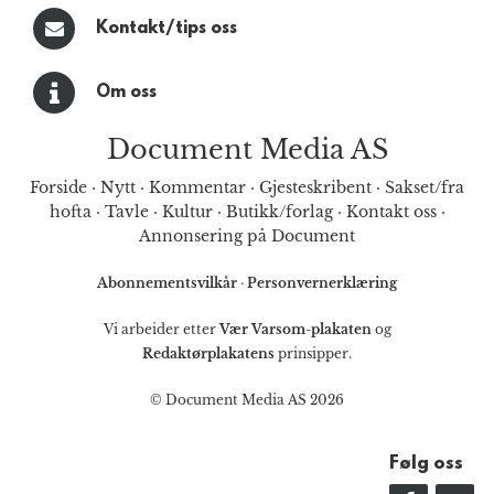
Kontakt/tips oss
Om oss
Document Media AS
Forside
·
Nytt
·
Kommentar
·
Gjesteskribent
·
Sakset/fra
hofta
·
Tavle
·
Kultur
·
Butikk/forlag
·
Kontakt oss
·
Annonsering på Document
Abonnementsvilkår
·
Personvernerklæring
Vi arbeider etter
Vær Varsom-plakaten
og
Redaktørplakatens
prinsipper.
© Document Media AS 2026
Følg oss