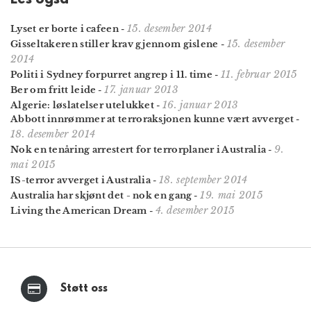
15. desember 2014
Lyset er borte i cafeen
-
15. desember
Gisseltakeren stiller krav gjennom gislene
-
2014
11. februar 2015
Politi i Sydney forpurret angrep i 11. time
-
17. januar 2013
Ber om fritt leide
-
16. januar 2013
Algerie: løslatelser utelukket
-
Abbott innrømmer at terroraksjonen kunne vært avverget
-
18. desember 2014
9.
Nok en tenåring arrestert for terrorplaner i Australia
-
mai 2015
18. september 2014
IS-terror avverget i Australia
-
19. mai 2015
Australia har skjønt det - nok en gang
-
4. desember 2015
Living the American Dream
-
Støtt oss