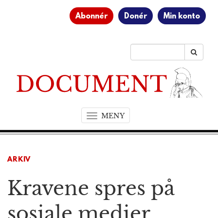
Abonnér
Donér
Min konto
MENY
T
o
g
g
ARKIV
l
e
Kravene spres på
n
a
v
sosiale medier
i