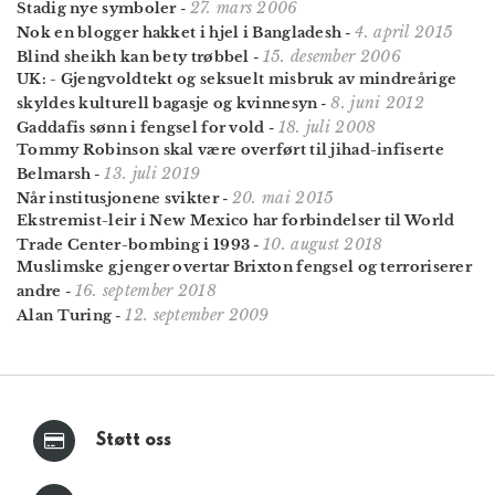
27. mars 2006
Stadig nye symboler
-
4. april 2015
Nok en blogger hakket i hjel i Bangladesh
-
15. desember 2006
Blind sheikh kan bety trøbbel
-
UK: - Gjengvoldtekt og seksuelt misbruk av mindreårige
8. juni 2012
skyldes kulturell bagasje og kvinnesyn
-
18. juli 2008
Gaddafis sønn i fengsel for vold
-
Tommy Robinson skal være overført til jihad-infiserte
13. juli 2019
Belmarsh
-
20. mai 2015
Når institusjonene svikter
-
Ekstremist-leir i New Mexico har forbindelser til World
10. august 2018
Trade Center-bombing i 1993
-
Muslimske gjenger overtar Brixton fengsel og terroriserer
16. september 2018
andre
-
12. september 2009
Alan Turing
-
Støtt oss