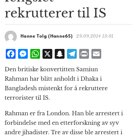
g
rekrutterer til IS
a
t
i
o
29.09.2014 13:01
Hanne Tolg (Hanne65)
n
F
M
W
X
S
T
P
E
a
e
h
n
el
ri
m
Den britiske konvertitten Samiun
c
ss
at
a
e
n
ai
Rahman har blitt anholdt i Dhaka i
e
e
s
p
g
t
l
Bangladesh mistenkt for å rekruttere
b
n
A
c
r
terrorister til IS.
o
g
p
h
a
o
e
p
at
m
Rahman er fra London. Han ble arrestert i
k
r
forbindelse med en etterforskning av syv
andre jihadister. Tre av disse ble arrestert i