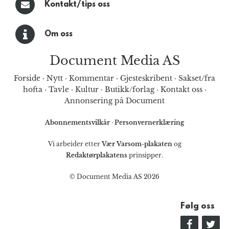
Kontakt/tips oss
Om oss
Document Media AS
Forside
·
Nytt
·
Kommentar
·
Gjesteskribent
·
Sakset/fra
hofta
·
Tavle
·
Kultur
·
Butikk/forlag
·
Kontakt oss
·
Annonsering på Document
Abonnementsvilkår
·
Personvernerklæring
Vi arbeider etter
Vær Varsom-plakaten
og
Redaktørplakatens
prinsipper.
© Document Media AS 2026
Følg oss