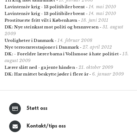
Til krig mot samfunnet
-
14. mai 2010
Lavintensiv krig - 13 politibiler brent
-
14. mai 2010
Lavintensiv krig - 13 politibiler brent
-
18. juni 2011
Prostituerte fritt vilt i København
-
31. august
DK: Nye steinkast mot politi og brannvesen
-
2009
14. februar 2008
Uroligheter i Danmark
-
27. april 2012
Nye terrorarrestasjoner i Danmark
-
15.
DK: - Foreldre lærer barna i Vollsmose å hate politiet
-
august 2009
21. oktober 2009
Lærer slått ned - ga jente hånden
-
6. januar 2009
DK: Har måttet beskytte jøder i flere år
-
Støtt oss
Kontakt/tips oss