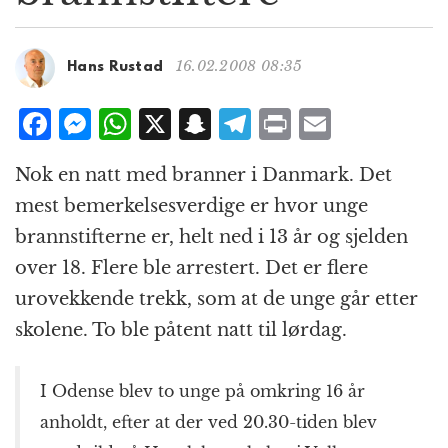
g
a
t
16.02.2008 08:35
Hans Rustad
i
o
F
M
W
X
S
T
P
E
n
a
e
h
n
el
ri
m
Nok en natt med branner i Danmark. Det
c
ss
at
a
e
n
ai
mest bemerkelsesverdige er hvor unge
e
e
s
p
g
t
l
brannstifterne er, helt ned i 13 år og sjelden
b
n
A
c
r
over 18. Flere ble arrestert. Det er flere
o
g
p
h
a
urovekkende trekk, som at de unge går etter
o
e
p
at
m
skolene. To ble påtent natt til lørdag.
k
r
I Odense blev to unge på omkring 16 år
anholdt, efter at der ved 20.30-tiden blev